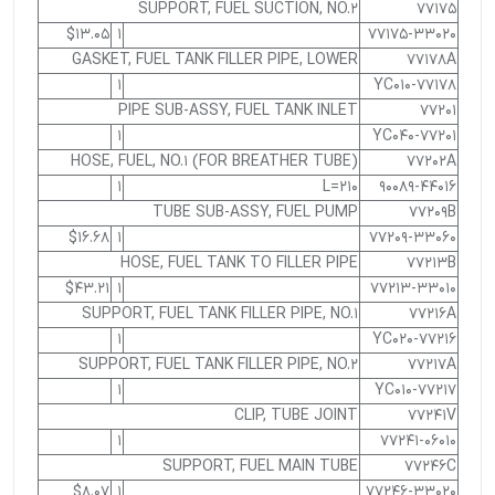
SUPPORT, FUEL SUCTION, NO.2
77175
$13.05
1
77175-33020
GASKET, FUEL TANK FILLER PIPE, LOWER
77178A
1
77178-YC010
PIPE SUB-ASSY, FUEL TANK INLET
77201
1
77201-YC040
HOSE, FUEL, NO.1 (FOR BREATHER TUBE)
77202A
1
L=210
90089-44016
TUBE SUB-ASSY, FUEL PUMP
77209B
$16.68
1
77209-33060
HOSE, FUEL TANK TO FILLER PIPE
77213B
$43.21
1
77213-33010
SUPPORT, FUEL TANK FILLER PIPE, NO.1
77216A
1
77216-YC020
SUPPORT, FUEL TANK FILLER PIPE, NO.2
77217A
1
77217-YC010
CLIP, TUBE JOINT
77241V
1
77241-06010
SUPPORT, FUEL MAIN TUBE
77246C
$8.07
1
77246-33020