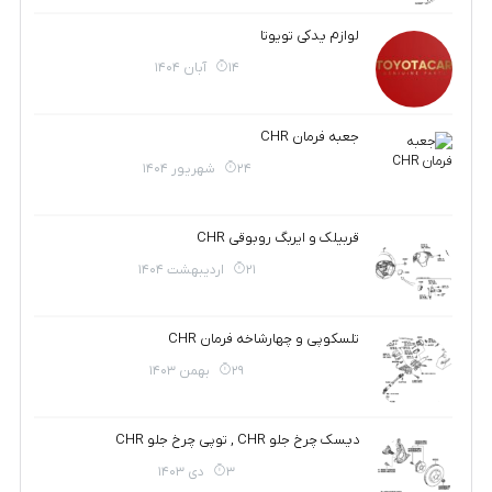
لوازم یدکی تویوتا
14 آبان 1404
جعبه فرمان CHR
24 شهریور 1404
قربیلک و ایربگ روبوقی CHR
21 اردیبهشت 1404
تلسکوپی و چهارشاخه فرمان CHR
29 بهمن 1403
دیسک چرخ جلو CHR , توپی چرخ جلو CHR
3 دی 1403