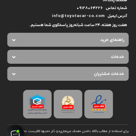
همکف پلاک 36
شماره تماس
09128064226
آدرس ایمیل
info@toyotacar-co.com
هفت روز هفته، ۲۴ ساعت شبانه‌روز پاسخگوی شما هستیم.
راهنمای خرید
خدمات
خدمات مشتریان
برای استفاده از مطالب با‌کالا، داشتن «هدف غیرتجاری» و ذکر «منبع» کافیست. تمام حقوق اين