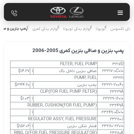
پمپ بنزین و صافی بنز
زم یدکی لکسوس
تویوتا
لوازم یدکی تویوتا
لوازم یدکی کمری
پمپ بنزین و صافی بنزین کمری 2005-2006
FILTER, FUEL PUMP
3217D
23217-0C010
صافی بنزین داخل باک
1
$14.27
PUMP, FUEL
23221
23221-20040
پمپ بنزین
1
$344.60
CLIP(FOR FUEL PUMP FILTER)
23229A
$1.03
1
23229-16010
RUBBER, CUSHION(FOR FUEL PUMP)
23249A
1
23249-0D010
REGULATOR ASSY, FUEL PRESSURE
23280J
23280-22010
فشار شکن بنزین
1
$152.06
RING, O(FOR FUEL PRESSURE REGULATOR)
23280K