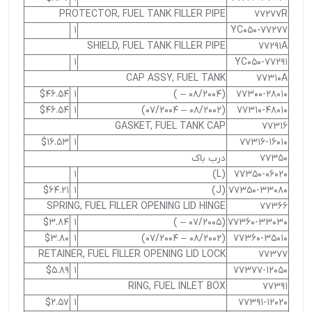
PROTECTOR, FUEL TANK FILLER PIPE
77277R
1
77277-YC050
SHIELD, FUEL TANK FILLER PIPE
77291A
1
77291-YC050
CAP ASSY, FUEL TANK
77310A
$46.54
1
(08/2004 – )
77300-28010
$46.54
1
(08/2002 – 07/2004)
77310-48010
GASKET, FUEL TANK CAP
77316
$16.53
1
77316-16010
77350
درب باک
1
(L)
77350-06020
$64.21
1
(J)
77350-33080
SPRING, FUEL FILLER OPENING LID HINGE
77366
$3.84
1
(07/2005 – )
77360-33030
$3.80
1
(08/2002 – 07/2004)
77360-35010
RETAINER, FUEL FILLER OPENING LID LOCK
77377
$5.89
1
77377-12050
RING, FUEL INLET BOX
77391
$2.57
1
77391-12020