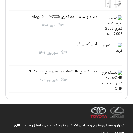
دنده و سیم دنده کمری 2005-2006 اتومات
29 مهر 1402
آنتن کمری گرند
14 شهریور 1402
دیسک چرخ CHRعقب و توپی چرخ عقب CHR
13 شهریور 1402
تهران، سعدی جنوبی، خیابان اکباتان ، کوچه نفیسی پاساژ رسالت بالای