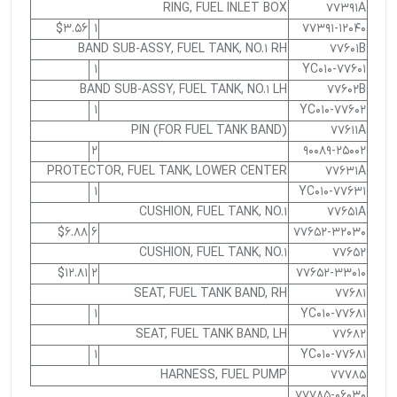
RING, FUEL INLET BOX
77391A
$3.56
1
77391-12040
BAND SUB-ASSY, FUEL TANK, NO.1 RH
77601B
1
77601-YC010
BAND SUB-ASSY, FUEL TANK, NO.1 LH
77602B
1
77602-YC010
PIN (FOR FUEL TANK BAND)
77611A
2
90089-25002
PROTECTOR, FUEL TANK, LOWER CENTER
77631A
1
77631-YC010
CUSHION, FUEL TANK, NO.1
77651A
$6.88
6
77652-32030
CUSHION, FUEL TANK, NO.1
77652
$12.81
2
77652-33010
SEAT, FUEL TANK BAND, RH
77681
1
77681-YC010
SEAT, FUEL TANK BAND, LH
77682
1
77681-YC010
HARNESS, FUEL PUMP
77785
77785-06030