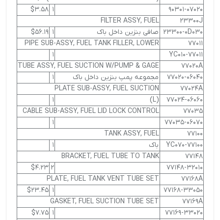
$3.58
1
90301-07020
FILTER ASSY, FUEL
23300J
23300-0D030
صافی بنزین داخل باک
1
$56.19
PIPE SUB-ASSY, FUEL TANK FILLER, LOWER
77011
1
77011-YC010
TUBE ASSY, FUEL SUCTION W/PUMP & GAGE
77020A
77020-06040
مجموعه پمپ بنزین داخل باک
1
PLATE SUB-ASSY, FUEL SUCTION
77024A
1
(L)
77024-06060
CABLE SUB-ASSY, FUEL LID LOCK CONTROL
77035
1
77035-06070
TANK ASSY, FUEL
77100
77100-YC070
باک
1
BRACKET, FUEL TUBE TO TANK
77148
$4.23
2
77148-32010
PLATE, FUEL TANK VENT TUBE SET
77168A
$23.45
1
77168-33050
GASKET, FUEL SUCTION TUBE SET
77169A
$7.75
1
77169-33020