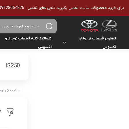
برای خرید محصولات سایت تماس بگیرید تلفن های تماس : 09128064226 - 02136610186 - تمامی محصولات اورجینال هستند
تصاویر قطعات تویوتا و
شماتیک کلیه قطعات تویوتا و
لکسوس
لکسوس
تویوتا
تویوتا
یاریس
IS250
لکسوس
لکسوس
هایلوکس
هایس
لوازم یدکی تو
لندکروزر
م
کمری