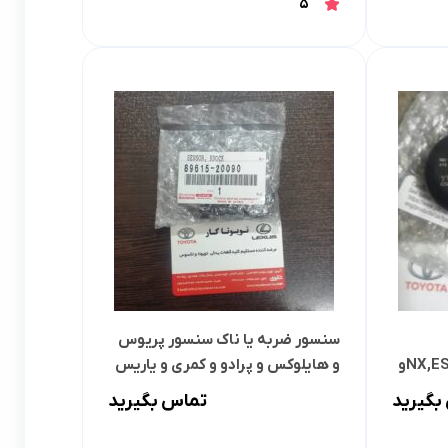
5
سنسور ضربه یا ناک سنسور پریوس
NX,ES250,LX570,GS250,IS250و
و هایلوکس و پرادو و کمری و یاریس
و کرولا و هایس و لکسوس
بگیرید
تماس بگیرید
,ES250,IS