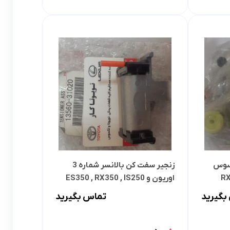
کسوس
زنجیر سفت کن بالانسر شماره 3
RX
اوریون و ES350 , RX350 , IS250
بگیرید
تماس بگیرید