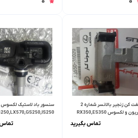
5
5
سفت کن زنجیر بالانسر شماره 2
سنسور باد لاستیک لکسوس
اوریون و لکسوس RX350,ES350
,IS2
پرادو و FJCRUISER
تماس بگیرید
تماس 