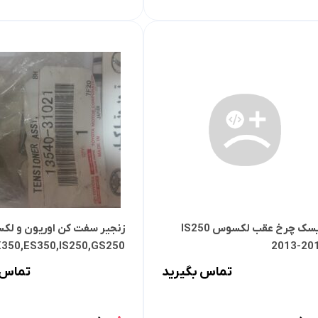
دیسک چرخ عقب لکسوس IS250
زنجیر سفت کن اوریون و ل
350,ES350,IS250,GS250
2013-20
تماس بگیرید
تماس 