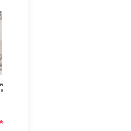
کرولا
CHR
بو
GS