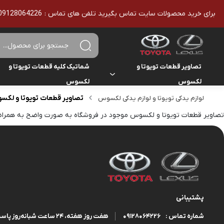
برای خرید محصولات سایت تماس بگیرید تلفن های تماس : 09128064226 - 02136610186 - تمامی محصولات اورجینال هستند
تصاویر قطعات تویوتا و
شماتیک کلیه قطعات تویوتا و
لکسوس
لکسوس
تصاویر قطعات تویوتا و لک
لوازم یدکی تویوتا و لوازم یدکی لکسوس
تویوتا
تویوتا
یاریس
تصاویر قطعات تویوتا و لکسوس موجود در فروشگاه به صورت واضح به همراه 
لکسوس
لکسوس
هایلوکس
هایس
لندکروزر
پشتیبانی
کمری
09128064226
هفت روز هفته، ۲۴ ساعت شبانه‌روز پاسخگوی شما هستیم.
شماره تماس :