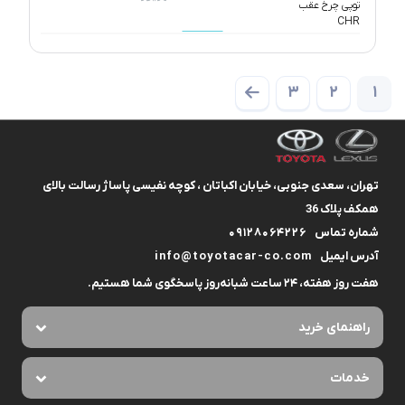
3
2
1
تهران، سعدی جنوبی، خیابان اکباتان ، کوچه نفیسی پاساژ رسالت بالای
همکف پلاک 36
شماره تماس
09128064226
آدرس ایمیل
info@toyotacar-co.com
هفت روز هفته، ۲۴ ساعت شبانه‌روز پاسخگوی شما هستیم.
راهنمای خرید
خدمات