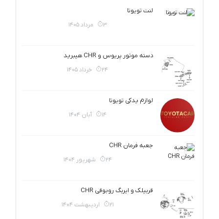
لنت تویوتا
3 مرداد 1405
دسته موتور پریوس و CHR هیبرید
24 خرداد 1405
لوازم یدکی تویوتا
14 آبان 1404
جعبه فرمان CHR
24 شهریور 1404
قربیلک و ایربگ روبوقی CHR
21 اردیبهشت 1404