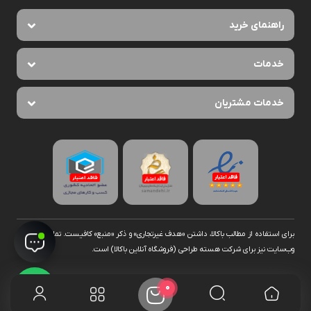
راهنمای خرید
خدمات
خدمات مشتریان
برای استفاده از مطالب با‌کالا، داشتن «هدف غیرتجاری» و ذکر «منبع» کافیست. تمام حقوق اين
وب‌سايت نیز برای شرکت هسته طراحی (فروشگاه آنلاین با‌کالا) است.
0
پشتیبانی واتس اپ تویوتاکار