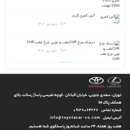
آنتن کمری گرند
14 شهریور 1402
دیسک چرخ CHRعقب و توپی چرخ عقب CHR
13 شهریور 1402
تهران، سعدی جنوبی، خیابان اکباتان ، کوچه نفیسی پاساژ رسالت بالای
همکف پلاک 36
شماره تماس
09128064226
آدرس ایمیل
info@toyotacar-co.com
هفت روز هفته، ۲۴ ساعت شبانه‌روز پاسخگوی شما هستیم.