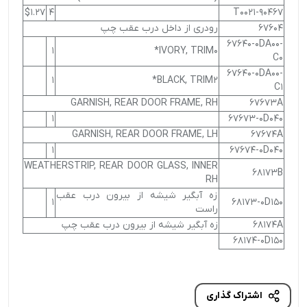
$1.27
4
90467-T0021
67604
رودری از داخل درب عقب چپ
67640-0DA00-
1
IVORY, TRIM0*
C0
67640-0DA00-
1
BLACK, TRIM2*
C1
GARNISH, REAR DOOR FRAME, RH
67673A
1
67673-0D040
GARNISH, REAR DOOR FRAME, LH
67674A
1
67674-0D040
WEATHERSTRIP, REAR DOOR GLASS, INNER
68173B
RH
زه آبگیر شیشه از بیرون درب عقب
1
68173-0D150
راست
68174A
زه آبگیر شیشه از بیرون درب عقب چپ
68174-0D150
اشتراک گذاری