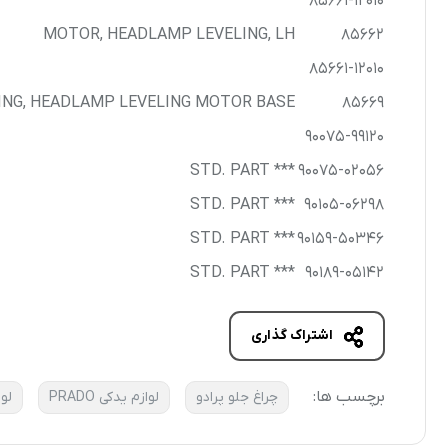
85661-12010
MOTOR, HEADLAMP LEVELING, LH
85662
85661-12010
ING, HEADLAMP LEVELING MOTOR BASE
85669
90075-99120
*** STD. PART
90075-02056
*** STD. PART
90105-06298
*** STD. PART
90159-50346
*** STD. PART
90189-05142
اشتراک گذاری
برچسب ها:
چراغ جلو پرادو
لوازم یدکی PRADO
لوا