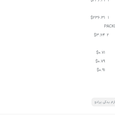
$236.31
1
$236.31
1
PACK
$3.64
2
$0.71
$0.79
$0.91
زم یدکی پرادو