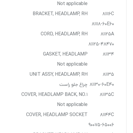
Not applicable
BRACKET, HEADLAMP, RH
81116C
81118-60E60
CORD, HEADLAMP, RH
81125A
81125-48470
GASKET, HEADLAMP
81134
Not applicable
UNIT ASSY, HEADLAMP, RH
81135
81130-60E40
چراغ جلو راست
COVER, HEADLAMP BACK, NO.1
81135C
Not applicable
COVER, HEADLAMP SOCKET
81144C
90075-65006