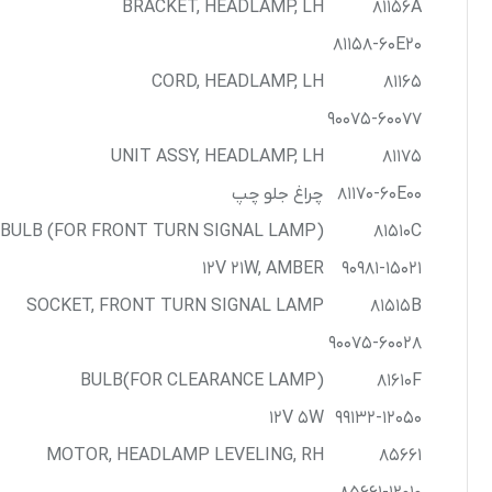
BRACKET, HEADLAMP, LH
81156A
81158-60E20
CORD, HEADLAMP, LH
81165
90075-60077
UNIT ASSY, HEADLAMP, LH
81175
81170-60E00
چراغ جلو چپ
BULB (FOR FRONT TURN SIGNAL LAMP)
81510C
12V 21W, AMBER
90981-15021
SOCKET, FRONT TURN SIGNAL LAMP
81515B
90075-60028
BULB(FOR CLEARANCE LAMP)
81610F
12V 5W
99132-12050
MOTOR, HEADLAMP LEVELING, RH
85661