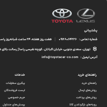
پشتیبانی
09128064226
هفت روز هفته، ۲۴ ساعت شبانه‌روز پاسخگوی شما هستیم.
شماره تماس :
تهران، سعدی جنوبی، خیابان اکباتان ، کوچه نفیسی پاساژ رسالت بالای هم
info@toyotacar-co.com
آدرس ایمیل :
راهنمای خرید
خدمات
راهنمای خرید
پیگیری سفارشات
روش‌های ارسال
لیست فروشندگان
روش‌های پرداخت
حریم خصوصی
رویه‌های بازگرداندن کالا
پرسش‌های متداول