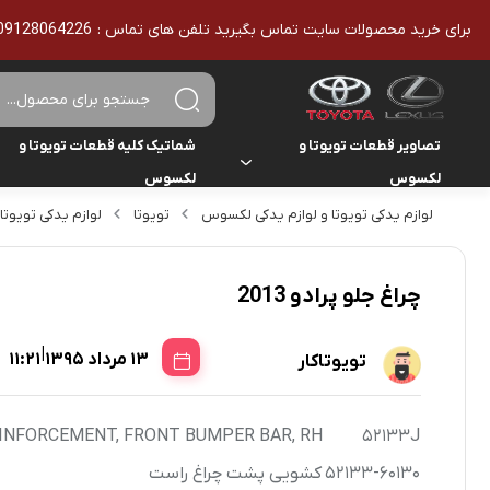
برای خرید محصولات سایت تماس بگیرید تلفن های تماس : 09128064226 - 02136610186 - تمامی محصولات اورجینال هستند
تصاویر قطعات تویوتا و
شماتیک کلیه قطعات تویوتا و
لکسوس
لکسوس
لوازم یدکی تویوتا و لوازم یدکی لکسوس
تویوتا
لوازم یدکی تویوتا
تویوتا
تویوتا
یاریس
لکسوس
لکسوس
هایلوکس
چراغ جلو پرادو 2013
هایس
|
13 مرداد 1395
11:21
تویوتاکار
لندکروزر
INFORCEMENT, FRONT BUMPER BAR, RH
52133J
کمری
52133-60130
کشویی پشت چراغ راست