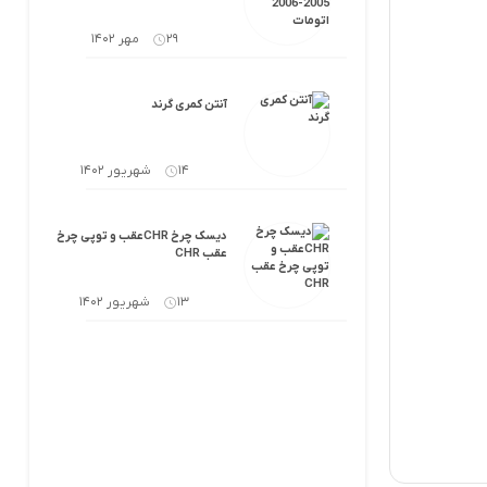
29 مهر 1402
آنتن کمری گرند
14 شهریور 1402
دیسک چرخ CHRعقب و توپی چرخ
عقب CHR
13 شهریور 1402