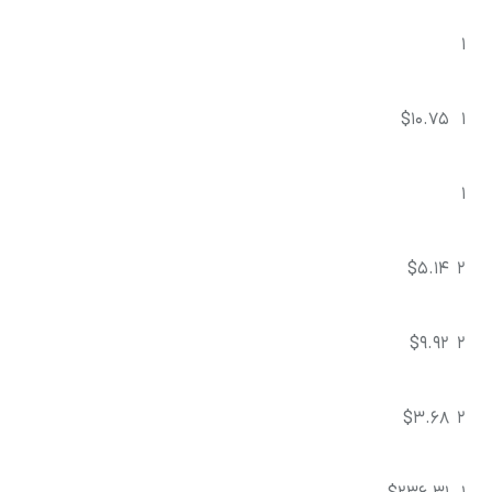
1
$10.75
1
1
$5.14
2
$9.92
2
$3.68
2