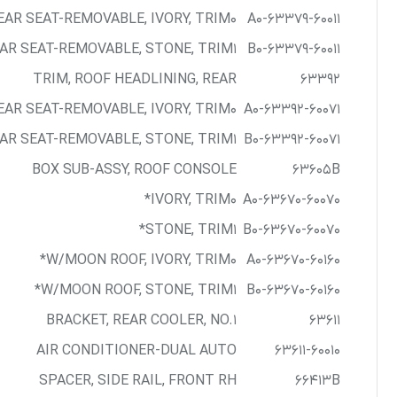
EAR SEAT-REMOVABLE, IVORY, TRIM0*
63379-60011-A0
AR SEAT-REMOVABLE, STONE, TRIM1*
63379-60011-B0
TRIM, ROOF HEADLINING, REAR
63392
EAR SEAT-REMOVABLE, IVORY, TRIM0*
63392-60071-A0
AR SEAT-REMOVABLE, STONE, TRIM1*
63392-60071-B0
BOX SUB-ASSY, ROOF CONSOLE
63605B
IVORY, TRIM0*
63670-60070-A0
STONE, TRIM1*
63670-60070-B0
W/MOON ROOF, IVORY, TRIM0*
63670-60160-A0
W/MOON ROOF, STONE, TRIM1*
63670-60160-B0
BRACKET, REAR COOLER, NO.1
63611
AIR CONDITIONER-DUAL AUTO
63611-60010
SPACER, SIDE RAIL, FRONT RH
66413B