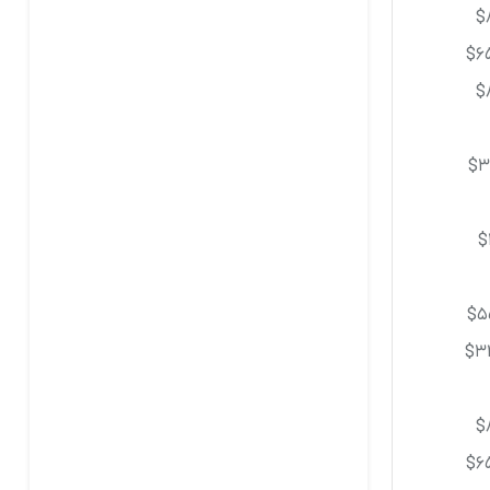
$
$6
$
$3
$
$5
$3
$
$6