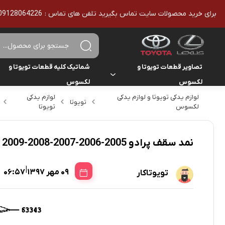
برای خرید محصولات سایت تماس بگیرید تلفن های تماس : 09128064226 - 02136610186 - تمامی محصولات اورجینال هستند
تصاویر قطعات تویوتا و
شماتیک کلیه قطعات تویوتا و
لکسوس
لکسوس
لوازم یدکی تویوتا و لوازم یدکی
لوازم یدکی
تویوتا
تویوتا
تویوتا
یاریس
لکسوس
تویوتا
لکسوس
لکسوس
هایلوکس
نمد سقف پرادو 2005-2006-2007-2008-2009 چهار درب
هایس
|
09 مهر 1397
06:57
تویوتاکار
لندکروزر
کمری