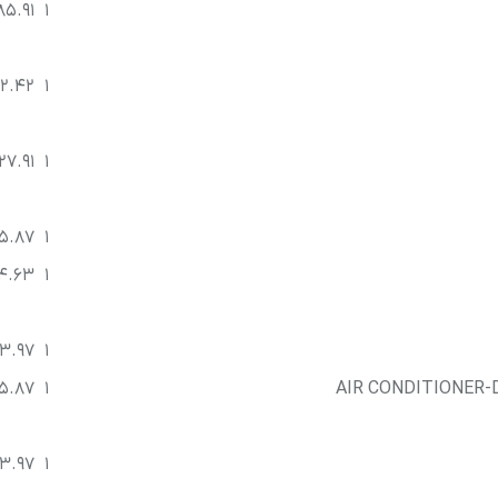
85.91
1
2.42
1
27.91
1
5.87
1
4.63
1
3.97
1
5.87
1
AIR CONDITIONER
3.97
1