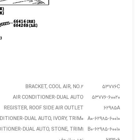
BRACKET, COOL AIR, NO.2
53776C
AIR CONDITIONER-DUAL AUTO
53776-60020
REGISTER, ROOF SIDE AIR OUTLET
62985A
DITIONER-DUAL AUTO, IVORY, TRIM0*
62985-60010-A0
ITIONER-DUAL AUTO, STONE, TRIM1*
62985-60010-B0