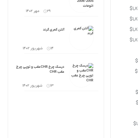
$1,8
29 مهر 1402
$1,8
$1,8
آنتن کمری گرند
$1,8
14 شهریور 1402
$
دیسک چرخ CHRعقب و توپی چرخ
$
عقب CHR
13 شهریور 1402
$
$