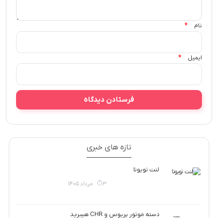
*
نام
*
ایمیل
تازه های خبری
لنت تویوتا
3 مرداد 1405
دسته موتور پریوس و CHR هیبرید