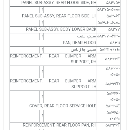
PANEL SUB-ASSY, REAR FLOOR SIDE, RH
58305F
1
58305-06080
PANEL SUB-ASSY, REAR FLOOR SIDE, LH
58306F
1
58306-06050
PANEL SUB-ASSY, BODY LOWER BACK
58307
58307-06130
سینی عقب
1
PAN, REAR FLOOR
58311
58311-06090
سینی جا زاپاس
1
REINFORCEMENT, REAR BUMPER ARM
58323E
SUPPORT, RH
58323-
1
06050
REINFORCEMENT, REAR BUMPER ARM
58324D
SUPPORT, LH
58324-
1
06050
COVER, REAR FLOOR SERVICE HOLE
58325E
58325-
1
06030
REINFORCEMENT, REAR FLOOR PAN, RH
58336F