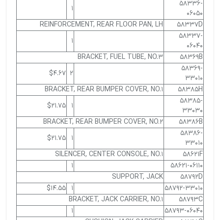
58336-
1
06050
REINFORCEMENT, REAR FLOOR PAN, LH
58337D
58337-
1
06040
BRACKET, FUEL TUBE, NO.3
58369B
58369-
$4.67
2
33010
BRACKET, REAR BUMPER COVER, NO.1
58385H
58385-
$21.75
1
33030
BRACKET, REAR BUMPER COVER, NO.2
58386B
58386-
$21.75
1
33010
SILENCER, CENTER CONSOLE, NO.1
58621F
1
58621-06110
SUPPORT, JACK
58792D
$14.55
1
58792-33010
BRACKET, JACK CARRIER, NO.1
58793C
1
58793-06040