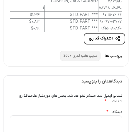
CUSHION, JACK CARRIER
58798C
1
58798-06030
$1.34
*** STD. PART
90115-06166
$0.83
*** STD. PART
90297-03007
$0.99
*** STD. PART
94151-80840
اشتراک گذاری
سینی عقب کمری 2007
برچسب ها:
دیدگاهتان را بنویسید
نشانی ایمیل شما منتشر نخواهد شد.
بخش‌های موردنیاز علامت‌گذاری
*
شده‌اند
*
دیدگاه