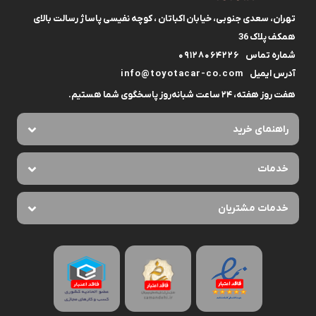
تهران، سعدی جنوبی، خیابان اکباتان ، کوچه نفیسی پاساژ رسالت بالای
همکف پلاک 36
شماره تماس
09128064226
آدرس ایمیل
info@toyotacar-co.com
هفت روز هفته، ۲۴ ساعت شبانه‌روز پاسخگوی شما هستیم.
راهنمای خرید
خدمات
خدمات مشتریان