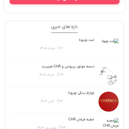
تازه های خبری
لنت تویوتا
3 مرداد 1405
دسته موتور پریوس و CHR هیبرید
24 خرداد 1405
لوازم یدکی تویوتا
14 آبان 1404
جعبه فرمان CHR
24 شهریور 1404