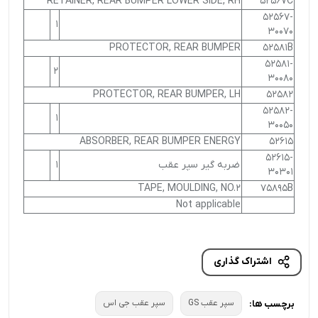
RETAINER, REAR BUMPER LOWER SIDE, RH
52567C
52567-
1
30070
PROTECTOR, REAR BUMPER
52581B
52581-
2
30080
PROTECTOR, REAR BUMPER, LH
52582
52582-
1
30050
ABSORBER, REAR BUMPER ENERGY
52615
52615-
ضربه گیر سپر عقب
1
30301
TAPE, MOULDING, NO.2
75895B
Not applicable
اشتراک گذاری
سپر عقب GS
سپر عقب جی اس
برچسب ها: