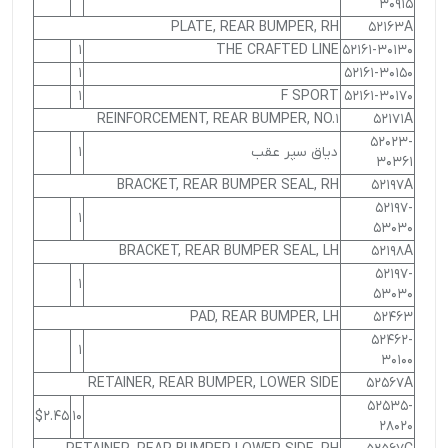
30915
PLATE, REAR BUMPER, RH
52163A
1
THE CRAFTED LINE
52161-30130
1
52161-30150
1
F SPORT
52161-30170
REINFORCEMENT, REAR BUMPER, NO.1
52171A
52023-
دیاق سپر عقب
1
30361
BRACKET, REAR BUMPER SEAL, RH
52197A
52197-
1
53030
BRACKET, REAR BUMPER SEAL, LH
52198A
52197-
1
53030
PAD, REAR BUMPER, LH
52463
52462-
1
30100
RETAINER, REAR BUMPER, LOWER SIDE
52567A
52535-
$2.45
10
28020