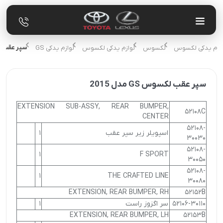
سپر عقب لکسوس 
لوازم یدکی لکسوس
لکسوس
لوازم یدکی لکسوس
لوازم یدکی GS
سپر عقب لکسوس GS مدل 2015
EXTENSION SUB-ASSY, REAR BUMPER,
52108C
CENTER
52108-
اسپویلر زیر سپر عقب
1
30030
52108-
1
F SPORT
30050
52108-
1
THE CRAFTED LINE
30080
EXTENSION, REAR BUMPER, RH
52152B
52106-30110
سر اگزوز راست
1
EXTENSION, REAR BUMPER, LH
52153B