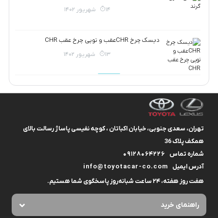
14 شهریور 1402
دیسک چرخ CHRعقب و توپی چرخ عقب CHR
13 شهریور 1402
تهران، سعدی جنوبی، خیابان اکباتان ، کوچه نفیسی پاساژ رسالت بالای
همکف پلاک 36
شماره تماس
09128064226
آدرس ایمیل
info@toyotacar-co.com
هفت روز هفته، ۲۴ ساعت شبانه‌روز پاسخگوی شما هستیم.
راهنمای خرید