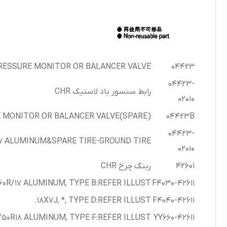
 PRESSURE MONITOR OR BALANCER VALVE
04423
04423-
رابط سنسور باد لاستیک CHR
02010
RE MONITOR OR BALANCER VALVE(SPARE)
04423B
04423-
/17 ALUMINUM&SPARE TIRE-GROUND TIRE
02010
42601
رینگ چرخ CHR
5/60R/17 ALUMINUM, TYPE B:REFER ILLUST.
42611-F4030
18X7J, *, TYPE D:REFER ILLUST.
42611-F4040
5/50R18 ALUMINUM, TYPE F:REFER ILLUST.
42611-YY660