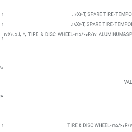
1
16X4T, SPARE TIRE-TEMPOR
1
18X4T, SPARE TIRE-TEMPOR
17X6.5J, *, TIRE & DISC WHEEL-215/60R/17 ALUMINUM&S
1
20
VAL
4
1
TIRE & DISC WHEEL-215/60R