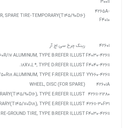
30011
4265A-
AR, SPARE TIRE-TEMPORARY(T145/90D16)
F4010
42601
رینگ چرخ سی اچ آر
5/60R/17 ALUMINUM, TYPE B:REFER ILLUST.
42611-F4030
18X7J, *, TYPE D:REFER ILLUST.
42611-F4040
5/50R18 ALUMINUM, TYPE F:REFER ILLUST.
42611-YY660
WHEEL, DISC (FOR SPARE)
42601A
ARY(T145/90D16), TYPE E:REFER ILLUST.
42611-21280
ARY(T145/70D18), TYPE E:REFER ILLUST.
42611-30F31
IRE-GROUND TIRE, TYPE B:REFER ILLUST.
42611-F4030