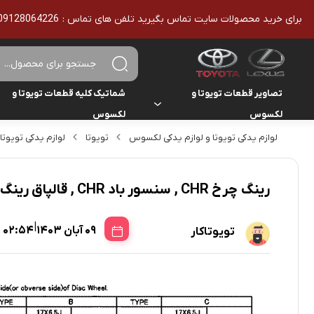
برای خرید محصولات سایت تماس بگیرید تلفن های تماس : 09128064226 - 02136610186 - تمامی محصولات اورجینال هستند
تصاویر قطعات تویوتا و
شماتیک کلیه قطعات تویوتا و
لکسوس
لکسوس
لوازم یدکی تویوتا و لوازم یدکی لکسوس
تویوتا
لوازم یدکی تویوتا
تویوتا
تویوتا
یاریس
لکسوس
لکسوس
هایلوکس
رینگ چرخ CHR , سنسور باد CHR , قالپاق رینگ CHR
هایس
|
09 آبان 1403
02:54
تویوتاکار
لندکروزر
کمری