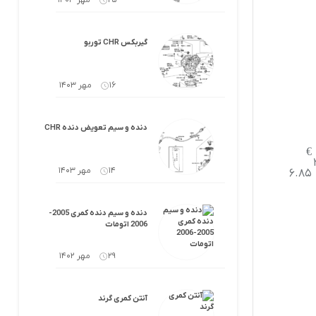
25 مهر 1403
گیربکس CHR توربو
16 مهر 1403
دنده و سیم تعویض دنده CHR
€
14 مهر 1403
6.85
دنده و سیم دنده کمری 2005-
2006 اتومات
29 مهر 1402
آنتن کمری گرند