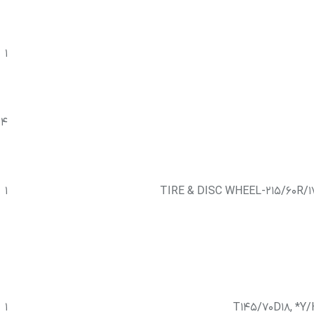
1
4
1
TIRE & DISC WHEEL-215/60R
1
T145/70D18, *