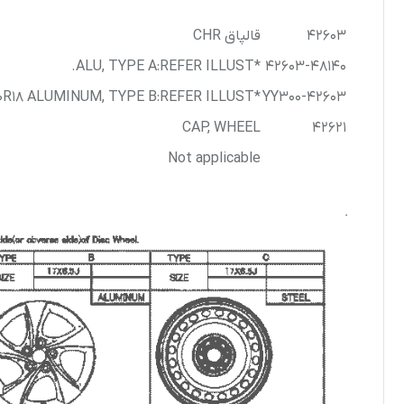
42603
قالپاق CHR
*ALU, TYPE A:REFER ILLUST.
42603-48140
*ALU, TIRE & DISC WHEEL-225/50R18 ALUMINUM, TYPE B:REFER ILLUST.
42603-YY300
CAP, WHEEL
42621
Not applicable