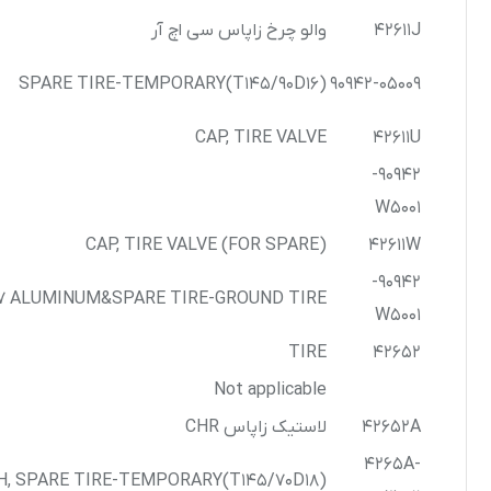
42611J
والو چرخ زاپاس سی اچ آر
SPARE TIRE-TEMPORARY(T145/90D16)
90942-05009
CAP, TIRE VALVE
42611U
90942-
W5001
CAP, TIRE VALVE (FOR SPARE)
42611W
90942-
/17 ALUMINUM&SPARE TIRE-GROUND TIRE
W5001
TIRE
42652
Not applicable
42652A
لاستیک زاپاس CHR
4265A-
Y/H, SPARE TIRE-TEMPORARY(T145/70D18)