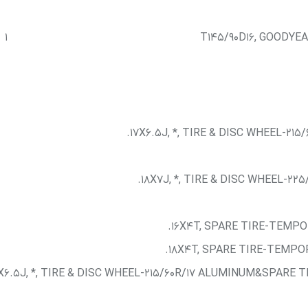
1
T145/90D16, GOODYE
17X6.5J, *, TIRE & DISC WHEEL-21
18X7J, *, TIRE & DISC WHEEL-22
16X4T, SPARE TIRE-TEMPOR
18X4T, SPARE TIRE-TEMPOR
X6.5J, *, TIRE & DISC WHEEL-215/60R/17 ALUMINUM&SPARE T