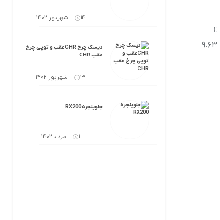
14 شهریور 1402
€
9.63
دیسک چرخ CHRعقب و توپی چرخ
عقب CHR
13 شهریور 1402
جلوپنجره RX200
1 مرداد 1402