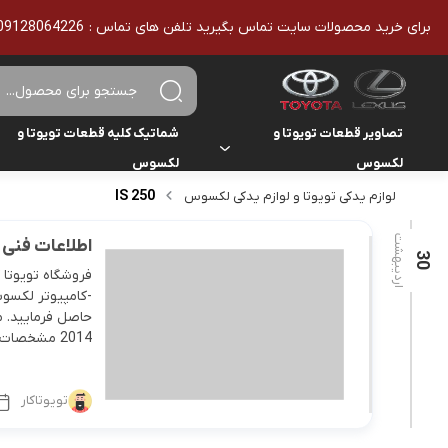
برای خرید محصولات سایت تماس بگیرید تلفن های تماس : 09128064226 - 02136610186 - تمامی محصولات اورجینال هستند
تصاویر قطعات تویوتا و
شماتیک کلیه قطعات تویوتا و
لکسوس
لکسوس
IS 250
لوازم یدکی تویوتا و لوازم یدکی لکسوس
تویوتا
تویوتا
یاریس
اردیبهشت
اطلاعات فنی 
لکسوس
لکسوس
30
هایلوکس
فروشگاه تویوتا 
هایس
2014 مشخصات فنی موتور 6 سیلندر 24 سوپاپه حجم موتور 2499سی […]
لندکروزر
تویوتاکار
کمری