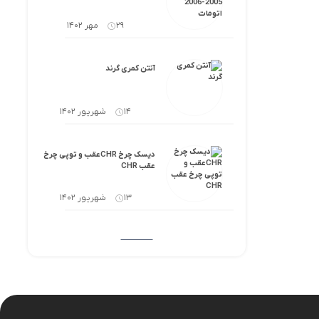
29 مهر 1402
آنتن کمری گرند
14 شهریور 1402
دیسک چرخ CHRعقب و توپی چرخ
عقب CHR
13 شهریور 1402