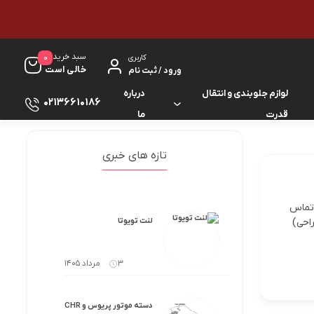
سبد خرید
0
کاربری
خالی است
ورود / ثبت نام
لوازم جلوبندی و انتقال
درباره
02136610186
قدرت
ما
لوازم گیربکس و جلوبندی ES
لوازم یدکی کرولا
تازه های خبری
لوازم گیربکس و جلوبندی GS
لوازم یدکی کمری
 لکسوس IS میباشد جهت سفارش با شماره های 36610186-021 یا 36610182-021 تماس
لوازم گیربکس و جلوبندی IS
لوازم یدکی لندکروزر
ن سال (طراحی)
لنت تویوتا
لوازم گیربکس و جلوبندی LS
لوازم یدکی هایس
3 مرداد 1405
لوازم گیربکس و جلوبندی RX
لوازم یدکی هایلوکس
دسته موتور پریوس و CHR