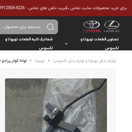
برای خرید محصولات سایت تماس بگیرید تلفن های تماس : 09128064226 - 02136610186 - تمامی محصولات اورجینال هستند
تصاویر قطعات تویوتا و
شماتیک کلیه قطعات تویوتا و
لکسوس
لکسوس
تویوتا
تویوتا
لوله کولر پرادو ۲۰۰۵-۲۰۰۹
لوازم یدکی تویوتا و لوازم یدکی لکسوس
تویوتا
یاریس
لکسوس
لکسوس
هایلوکس
هایس
لندکروزر
کمری