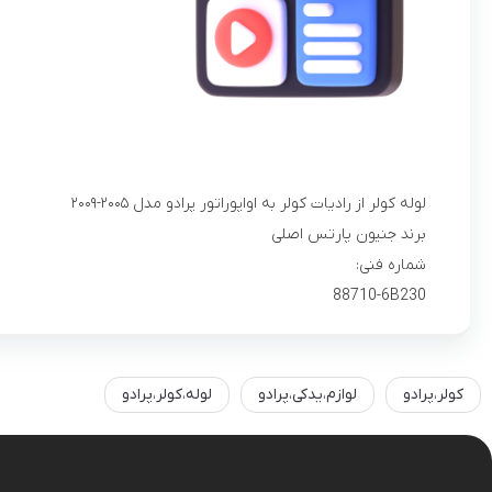
لوله کولر از رادیات کولر به اواپوراتور پرادو مدل ۲۰۰۵-۲۰۰۹
برند جنیون پارتس اصلی
شماره فنی:
88710-6B230
کولر،پرادو
لوازم،یدکی،پرادو
لوله،کولر،پرادو