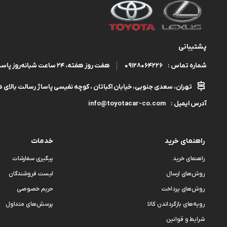
پشتیبانی
09128064226
هفت روز هفته، ۲۴ ساعت شبانه‌روز پاسخگوی شما هستیم.
شماره تماس :
تهران، سعدی جنوبی، خیابان اکباتان ، کوچه نفیسی پاساژ رسالت بالای هم
info@toyotacar-co.com
آدرس ایمیل :
راهنمای خرید
خدمات
راهنمای خرید
پیگیری سفارشات
روش‌های ارسال
لیست فروشندگان
روش‌های پرداخت
حریم خصوصی
رویه‌های بازگرداندن کالا
پرسش‌های متداول
شرایط و قوانین