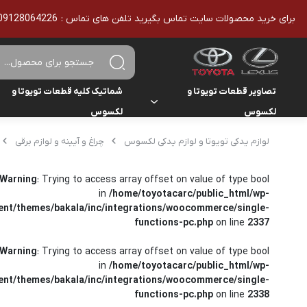
برای خرید محصولات سایت تماس بگیرید تلفن های تماس : 09128064226 - 02136610186 - تمامی محصولات اورجینال هستند
تصاویر قطعات تویوتا و
شماتیک کلیه قطعات تویوتا و
لکسوس
لکسوس
تویوتا
تویوتا
لوازم یدکی تویوتا و لوازم یدکی لکسوس
چراغ و آیینه و لوازم برقی
یاریس
لکسوس
لکسوس
هایلوکس
Warning
: Trying to access array offset on value of type bool
in
/home/toyotacarc/public_html/wp-
ent/themes/bakala/inc/integrations/woocommerce/single-
هایس
functions-pc.php
on line
2337
لندکروزر
Warning
: Trying to access array offset on value of type bool
in
/home/toyotacarc/public_html/wp-
کمری
ent/themes/bakala/inc/integrations/woocommerce/single-
functions-pc.php
on line
2338