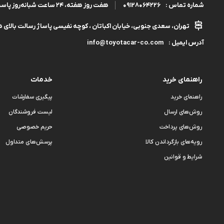
09128064226
هفت روز هفته، ۲۴ ساعت شبانه‌روز پاسخگوی شما هستیم.
شماره تماس :
تهران، سعدی جنوبی، خیابان اکباتان ، کوچه نفیسی پاساژ رسالت بالای هم
info@toyotacar-co.com
آدرس ایمیل :
راهنمای خرید
خدمات
راهنمای خرید
پیگیری سفارشات
روش‌های ارسال
لیست فروشندگان
روش‌های پرداخت
حریم خصوصی
رویه‌های بازگرداندن کالا
پرسش‌های متداول
شرایط و قوانین