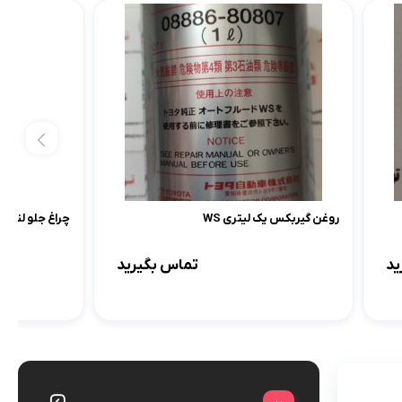
روغن گیربکس یک لیتری WS
چراغ جلو لندکروزر 2012
ید
تماس بگیرید