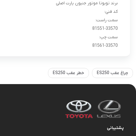
برند تویوتا موتور جنیون پارت اصلی
کد فنی:
سمت راست:
81551-33570
سمت چپ:
81561-33570
چراغ عقب ES250
خطر عقب ES250
پشتیبانی