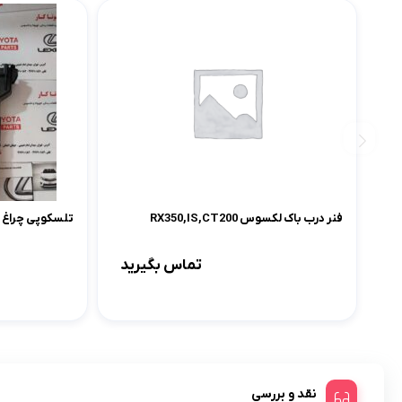
فنر درب باک لکسوس RX350,IS,CT200
تلسکوپی چراغ شور ل
تماس بگیرید
نقد و بررسی