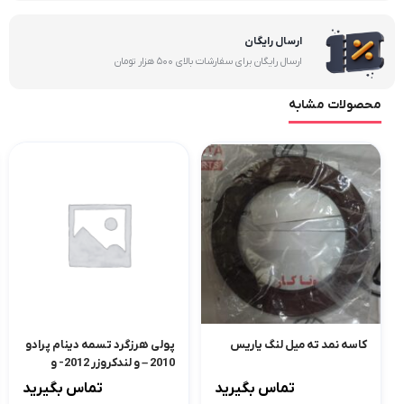
ارسال رایگان
ارسال رایگان برای سفارشات بالای 500 هزار تومان
محصولات مشابه
کاسه نمد ته میل لنگ یاریس
پولی هرزگرد تسمه دینام پرادو
2010 – و لندکروزر 2012- و
لکسوس
تماس بگیرید
تماس بگیرید
RX350,ES350,GS350