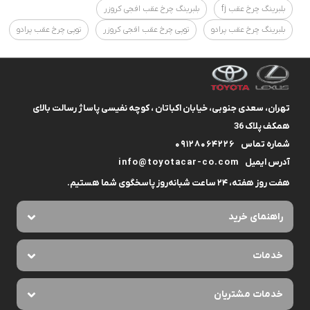
بلبرینگ چرخ عقب fj
بلبرینگ چرخ عقب افجی کروزر
بلبرینگ چرخ عقب پرادو
توپی چرخ عقب افجی کروزر
توپی چرخ عقب پرادو
تهران، سعدی جنوبی، خیابان اکباتان ، کوچه نفیسی پاساژ رسالت بالای
همکف پلاک 36
شماره تماس
09128064226
آدرس ایمیل
info@toyotacar-co.com
هفت روز هفته، ۲۴ ساعت شبانه‌روز پاسخگوی شما هستیم.
راهنمای خرید
خدمات
خدمات مشتریان