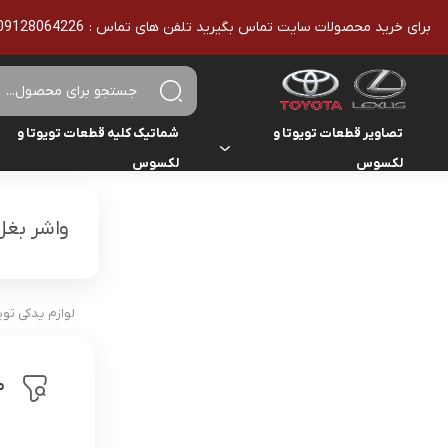
برای خرید محصولات سایت تماس بگیرید تلفن های تماس : 09128064226 - 02136610186 - تمامی محصولات اورجینال هستند
تصاویر قطعات تویوتا و
شماتیک کلیه قطعات تویوتا و
لکسوس
لکسوس
تویوتا
تویوتا
یاریس
واشر بغل
لکسوس
لکسوس
هایلوکس
هایس
لوازم یدکی تو
لندکروزر
م
کمری