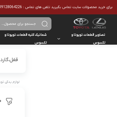
برای خرید محصولات سایت تماس بگیرید تلفن های تماس : 09128064226 - 02136610186 - تمامی محصولات اورجینال هستند
تصاویر قطعات تویوتا و
شماتیک کلیه قطعات تویوتا و
لکسوس
لکسوس
تویوتا
تویوتا
یاریس
قفل،گارد
لکسوس
لکسوس
هایلوکس
هایس
لوازم یدکی تو
لندکروزر
م
کمری