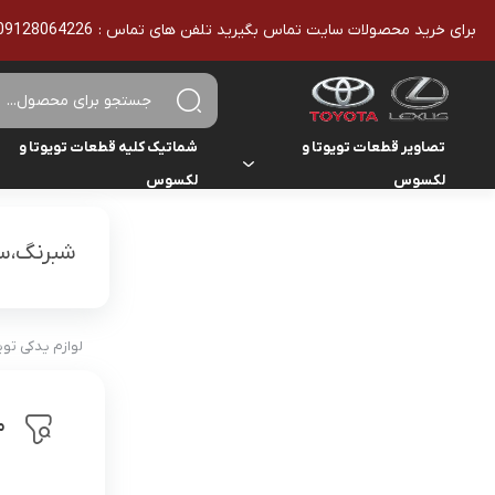
برای خرید محصولات سایت تماس بگیرید تلفن های تماس : 09128064226 - 02136610186 - تمامی محصولات اورجینال هستند
تصاویر قطعات تویوتا و
شماتیک کلیه قطعات تویوتا و
لکسوس
لکسوس
تویوتا
تویوتا
یاریس
شبرنگ،سپ
لکسوس
لکسوس
هایلوکس
هایس
لوازم یدکی تو
لندکروزر
م
کمری