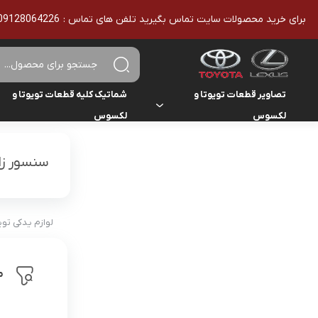
برای خرید محصولات سایت تماس بگیرید تلفن های تماس : 09128064226 - 02136610186 - تمامی محصولات اورجینال هستند
تصاویر قطعات تویوتا و
شماتیک کلیه قطعات تویوتا و
لکسوس
لکسوس
تویوتا
تویوتا
یاریس
سنسور زاو
لکسوس
لکسوس
هایلوکس
هایس
لوازم یدکی تو
لندکروزر
م
کمری