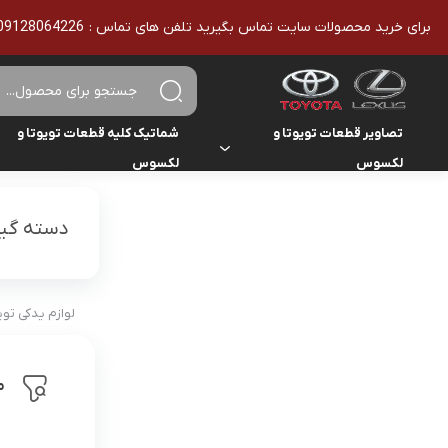
برای خرید محصولات سایت تماس بگیرید تلفن های تماس : 09128064226 - 02136610186 - تمامی محصولات اورجینال هستند
تصاویر قطعات تویوتا و
شماتیک کلیه قطعات تویوتا و
لکسوس
لکسوس
تویوتا
تویوتا
یاریس
دسته گیر
لکسوس
لکسوس
هایلوکس
هایس
لوازم یدکی تو
لندکروزر
م
کمری