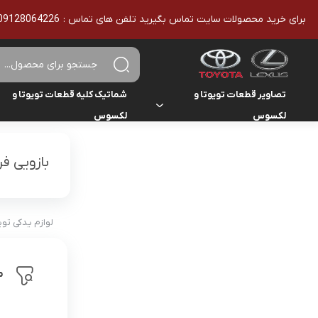
برای خرید محصولات سایت تماس بگیرید تلفن های تماس : 09128064226 - 02136610186 - تمامی محصولات اورجینال هستند
تصاویر قطعات تویوتا و
شماتیک کلیه قطعات تویوتا و
لکسوس
لکسوس
تویوتا
تویوتا
یاریس
بازویی ف
لکسوس
لکسوس
هایلوکس
هایس
لوازم یدکی تو
لندکروزر
م
کمری