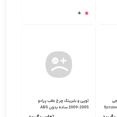
5
جی
توپی و بلبرینگ چرخ عقب پرادو
fjcruiser,2
2005-2009 ساده بدون ABS
بگیرید
تماس بگیرید