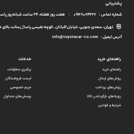
پشتیبانی
09128064226
هفت روز هفته، ۲۴ ساعت شبانه‌روز پاسخگوی شما هستیم.
شماره تماس :
تهران، سعدی جنوبی، خیابان اکباتان ، کوچه نفیسی پاساژ رسالت بالای هم
info@toyotacar-co.com
آدرس ایمیل :
راهنمای خرید
خدمات
راهنمای خرید
پیگیری سفارشات
روش‌های ارسال
لیست فروشندگان
روش‌های پرداخت
حریم خصوصی
رویه‌های بازگرداندن کالا
پرسش‌های متداول
شرایط و قوانین