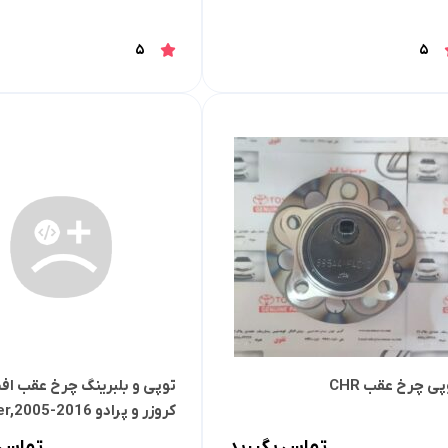
5
5
پی چرخ عقب CHR
توپی و بلبرینگ چرخ عقب اف
کروزر و پرادو 005-2016
ABS
تماس بگیرید
تماس 