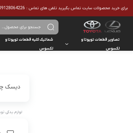
برای خرید محصولات سایت تماس بگیرید تلفن های تماس : 09128064226 - 02136610186 - تمامی محصولات اورجینال هستند
تصاویر قطعات تویوتا و
شماتیک کلیه قطعات تویوتا و
لکسوس
لکسوس
تویوتا
تویوتا
یاریس
لکسوس
لکسوس
هایلوکس
دیسک چر
هایس
لندکروزر
لوازم یدکی تو
کمری