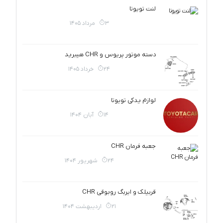
لنت تویوتا
3 مرداد 1405
دسته موتور پریوس و CHR هیبرید
24 خرداد 1405
لوازم یدکی تویوتا
14 آبان 1404
جعبه فرمان CHR
24 شهریور 1404
قربیلک و ایربگ روبوقی CHR
21 اردیبهشت 1404