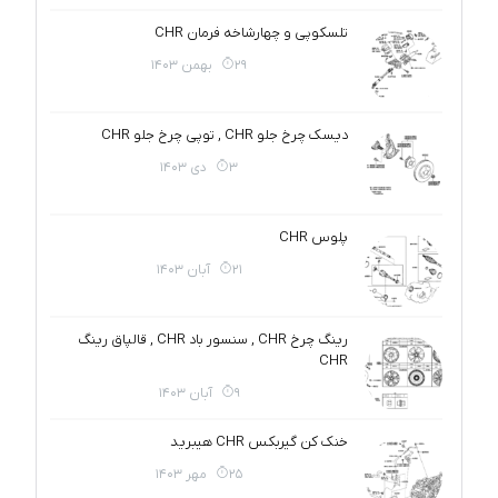
تلسکوپی و چهارشاخه فرمان CHR
29 بهمن 1403
دیسک چرخ جلو CHR , توپی چرخ جلو CHR
3 دی 1403
پلوس CHR
21 آبان 1403
رینگ چرخ CHR , سنسور باد CHR , قالپاق رینگ
CHR
9 آبان 1403
خنک کن گیربکس CHR هیبرید
25 مهر 1403