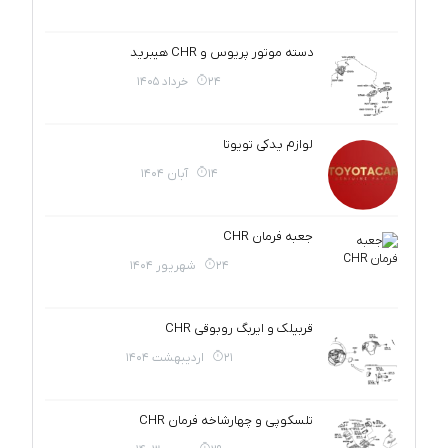
دسته موتور پریوس و CHR هیبرید
24 خرداد 1405
لوازم یدکی تویوتا
14 آبان 1404
جعبه فرمان CHR
24 شهریور 1404
قربیلک و ایربگ روبوقی CHR
21 اردیبهشت 1404
تلسکوپی و چهارشاخه فرمان CHR