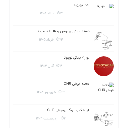
لنت تویوتا
3 مرداد 1405
دسته موتور پریوس و CHR هیبرید
24 خرداد 1405
لوازم یدکی تویوتا
14 آبان 1404
جعبه فرمان CHR
24 شهریور 1404
قربیلک و ایربگ روبوقی CHR
21 اردیبهشت 1404