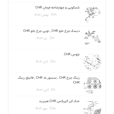
تلسکوپی و چهارشاخه فرمان CHR
29 بهمن 1403
دیسک چرخ جلو CHR , توپی چرخ جلو CHR
3 دی 1403
پلوس CHR
21 آبان 1403
رینگ چرخ CHR , سنسور باد CHR , قالپاق رینگ
CHR
9 آبان 1403
خنک کن گیربکس CHR هیبرید
25 مهر 1403