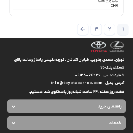
3
2
1
تهران، سعدی جنوبی، خیابان اکباتان ، کوچه نفیسی پاساژ رسالت بالای
همکف پلاک 36
شماره تماس
09128064226
آدرس ایمیل
info@toyotacar-co.com
هفت روز هفته، ۲۴ ساعت شبانه‌روز پاسخگوی شما هستیم.
راهنمای خرید
خدمات