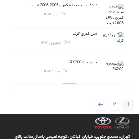
دنده و سیم دنده کمری 2005-2006 اتومات
29 مهر 1402
آنتن کمری گرند
14 شهریور 1402
جلوپنجره RX200
1 مرداد 1402
2
1
تهران، سعدی جنوبی، خیابان اکباتان ، کوچه نفیسی پاساژ رسالت بالای