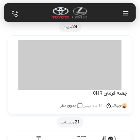
24
شهریور
جعبه فرمان CHR
11 ماه پیش
بدون نظر
تویوتاکار
21
اردیبهشت