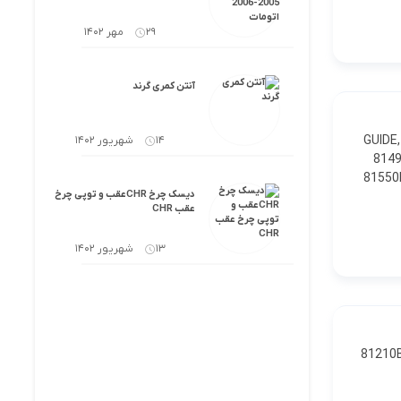
29 مهر 1402
آنتن کمری گرند
81496 
14 شهریور 1402
8149
ست 1 81550H BULB, TAIL &
دیسک چرخ CHRعقب و توپی چرخ
عقب CHR
13 شهریور 1402
81210B BULB, FOG-