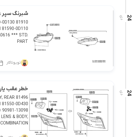
کرولا
شبرنگ سپر عقب یار
CHR
24
دی
0616 *** STD.
PART
تویوتاکار
خطر عقب یاریس 2014 ص
24
دی
Y, REAR
 LENS & BODY,
COMBINATION […]