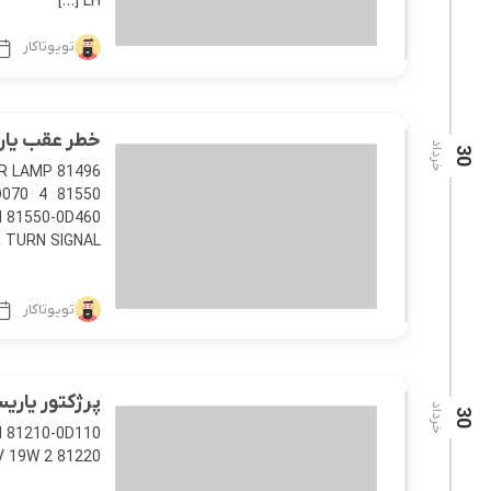
LH […]
تویوتاکار
خطر عقب یاریس 2014 
خرداد
30
AR LAMP
0D070 4 81550
RN SIGNAL […]
تویوتاکار
پرژکتور یاریس 2014 هاچ بک و صند
خرداد
30
13090 12V 19W 2 81220 پرژک