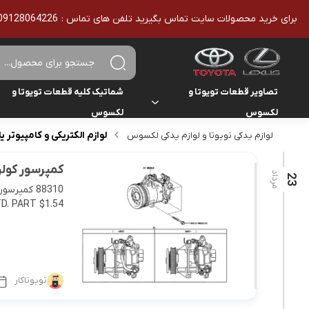
برای خرید محصولات سایت تماس بگیرید تلفن های تماس : 09128064226 - 02136610186 - تمامی محصولات اورجینال هستند
تصاویر قطعات تویوتا و
شماتیک کلیه قطعات تویوتا و
لکسوس
لکسوس
لوازم الکتریکی و کامپیوتر 
لوازم یدکی تویوتا و لوازم یدکی لکسوس
تویوتا
تویوتا
یاریس
کمپرسور کولر یاریس 2008-2009-0
لکسوس
لکسوس
مرداد
23
هایلوکس
D. PART $1.54
هایس
لندکروزر
کمری
تویوتاکار