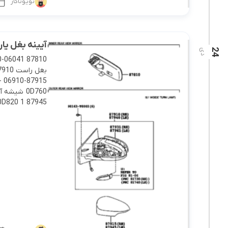
تویوتاکار
آیینه بغل یاریس 2014 ص
24
دی
-
0D820 1 87945 قاب آیینه […