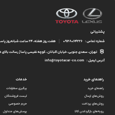
پشتیبانی
09128064226
هفت روز هفته، ۲۴ ساعت شبانه‌روز پاسخگوی شما هستیم.
شماره تماس :
تهران، سعدی جنوبی، خیابان اکباتان ، کوچه نفیسی پاساژ رسالت بالای هم
info@toyotacar-co.com
آدرس ایمیل :
راهنمای خرید
خدمات
راهنمای خرید
پیگیری سفارشات
روش‌های ارسال
لیست فروشندگان
روش‌های پرداخت
حریم خصوصی
رویه‌های بازگرداندن کالا
پرسش‌های متداول