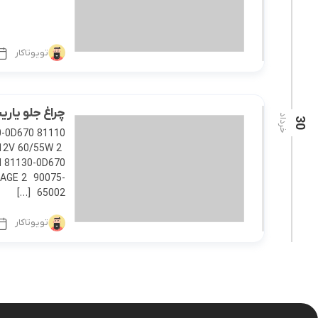
تویوتاکار
چراغ جلو یاریس 2014 ه
خرداد
30
 12V 60/55W 2
KAGE 2 90075-
65002 […]
تویوتاکار