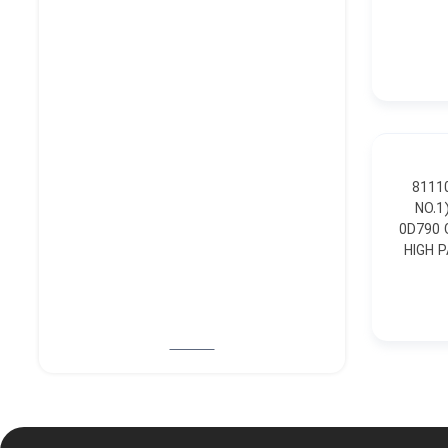
81110B BULB(F,
NO.1
UNIT ASSY, HEADLAMP, RH 811 چراغ جلو بدون لامپ راست 1 81130-0D790 G-
HIGH 