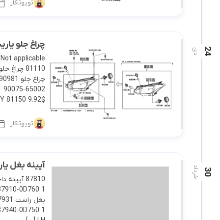
تویوتاکار
چراغ جلو یاریس 2014 صند
24
دی
ot applicable
$9.92 81150 HEADLAMP ASSY, […]
تویوتاکار
آیینه بغل یاریس 2014
خرداد
30