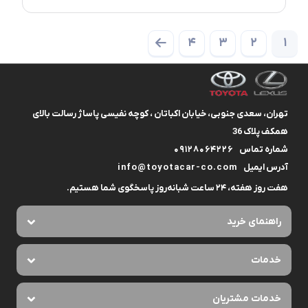
4
3
2
1
تهران، سعدی جنوبی، خیابان اکباتان ، کوچه نفیسی پاساژ رسالت بالای
همکف پلاک 36
شماره تماس
09128064226
آدرس ایمیل
info@toyotacar-co.com
هفت روز هفته، ۲۴ ساعت شبانه‌روز پاسخگوی شما هستیم.
راهنمای خرید
خدمات
خدمات مشتریان