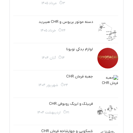
3 مرداد 1405
دسته موتور پریوس و CHR هیبرید
24 خرداد 1405
لوازم یدکی تویوتا
14 آبان 1404
جعبه فرمان CHR
24 شهریور 1404
قربیلک و ایربگ روبوقی CHR
21 اردیبهشت 1404
تلسکوپی و چهارشاخه فرمان CHR