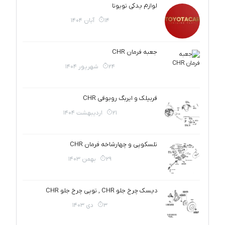
لوازم یدکی تویوتا
14 آبان 1404
جعبه فرمان CHR
24 شهریور 1404
قربیلک و ایربگ روبوقی CHR
21 اردیبهشت 1404
تلسکوپی و چهارشاخه فرمان CHR
29 بهمن 1403
دیسک چرخ جلو CHR , توپی چرخ جلو CHR
3 دی 1403