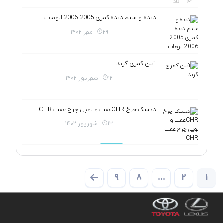
دنده و سیم دنده کمری 2005-2006 اتومات
29 مهر 1402
آنتن کمری گرند
14 شهریور 1402
دیسک چرخ CHRعقب و توپی چرخ عقب CHR
13 شهریور 1402
9
8
…
2
1