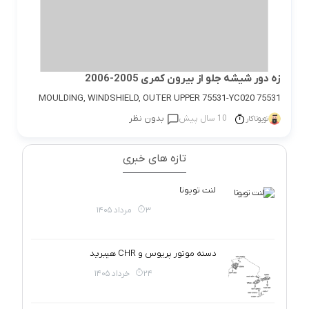
زه دور شیشه جلو از بیرون کمری 2005-2006
75531 MOULDING, WINDSHIELD, OUTER UPPER 75531-YC020
10 سال پیش
بدون نظر
تویوتاکار
تازه های خبری
لنت تویوتا
3 مرداد 1405
دسته موتور پریوس و CHR هیبرید
24 خرداد 1405