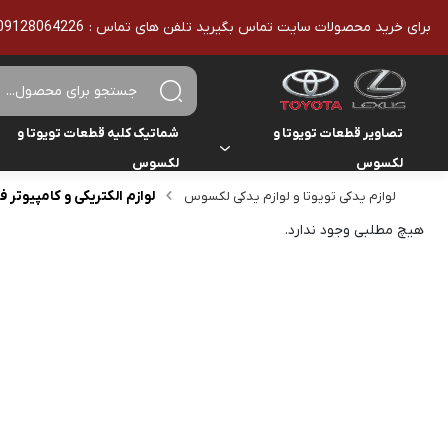
برای خرید محصولات سایت تماس بگیرید تلفن های تماس : 09128064226 - 02136610186 - تمامی محصولات اورجینال هستند
تصاویر قطعات تویوتا و
شماتیک کلیه قطعات تویوتا و
لکسوس
لکسوس
لوازم الکتریکی و کامپیوتر ف
لوازم یدکی تویوتا و لوازم یدکی لکسوس
تویوتا
تویوتا
یاریس
هیچ مطلبی وجود ندارد.
لکسوس
لکسوس
هایلوکس
هایس
لندکروزر
کمری