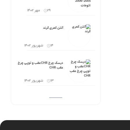
29 مهر 1402
آنتن کمری گرند
14 شهریور 1402
دیسک چرخ CHRعقب و توپی چرخ
عقب CHR
13 شهریور 1402