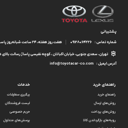
پشتیبانی
09128064226
هفت روز هفته، ۲۴ ساعت شبانه‌روز پاسخگوی شما هستیم.
شماره تماس :
تهران، سعدی جنوبی، خیابان اکباتان ، کوچه نفیسی پاساژ رسالت بالای هم
info@toyotacar-co.com
آدرس ایمیل :
راهنمای خرید
خدمات
راهنمای خرید
پیگیری سفارشات
روش‌های ارسال
لیست فروشندگان
روش‌های پرداخت
حریم خصوصی
رویه‌های بازگرداندن کالا
پرسش‌های متداول