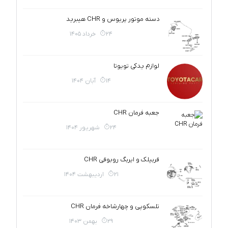
دسته موتور پریوس و CHR هیبرید
24 خرداد 1405
لوازم یدکی تویوتا
14 آبان 1404
جعبه فرمان CHR
24 شهریور 1404
قربیلک و ایربگ روبوقی CHR
21 اردیبهشت 1404
تلسکوپی و چهارشاخه فرمان CHR
29 بهمن 1403