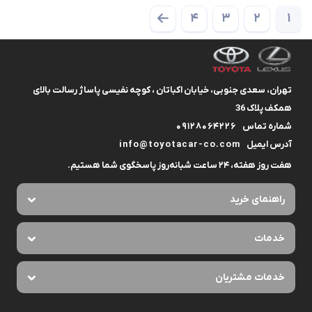
4
3
2
1
تهران، سعدی جنوبی، خیابان اکباتان ، کوچه نفیسی پاساژ رسالت بالای
همکف پلاک 36
شماره تماس
09128064226
آدرس ایمیل
info@toyotacar-co.com
هفت روز هفته، ۲۴ ساعت شبانه‌روز پاسخگوی شما هستیم.
راهنمای خرید
خدمات
خدمات مشتریان