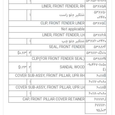
1
53852-02060
LINER, FRONT FENDER, RH
53875A
53875-
شلگیر جلو راست
1
02420
CLIP, FRONT FENDER LINER
53875C
Not applicable
LINER, FRONT FENDER, LH
53876A
53876-02420
شلگیر جلو چپ
1
SEAL, FRONT FENDER
53882F
$0.83
2
53882-0D010
CLIP(FOR FRONT FENDER SEAL)
53882N
90467-11050-
$1.23
2
SANDAL WOOD
E1
COVER SUB-ASSY, FRONT PILLAR, UPR RH
60117B
1
60117-02080
COVER SUB-ASSY, FRONT PILLAR, UPR LH
60118B
1
60118-02080
CAP, FRONT PILLAR COVER RETAINER
67772J
67772-
95J03