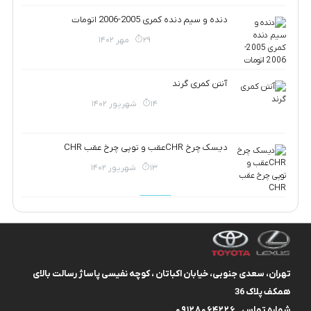
دنده و سیم دنده کمری 2005-2006 اتومات
29 مهر 1402
آنتن کمری گرند
14 شهریور 1402
دیسک چرخ CHRعقب و توپی چرخ عقب CHR
13 شهریور 1402
تهران، سعدی جنوبی، خیابان اکباتان ، کوچه نفیسی پاساژ رسالت بالای
همکف پلاک 36
شماره تماس
09128064226