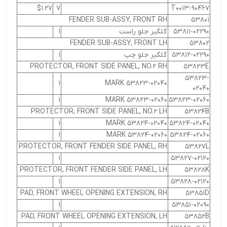
$1.27
7
90467-T0013
FENDER SUB-ASSY, FRONT RH
53801
53811-02290
گلگیر جلو راست
1
FENDER SUB-ASSY, FRONT LH
53802
53812-02290
گلگیر جلو چپ
1
PROTECTOR, FRONT SIDE PANEL, NO.2 RH
53823E
53823-
1
MARK 53823-02040
02040
1
MARK 53823-02060
53823-02060
PROTECTOR, FRONT SIDE PANEL, NO.2 LH
53824B
1
MARK 53824-02040
53824-02040
1
MARK 53824-02060
53824-02060
PROTECTOR, FRONT FENDER SIDE PANEL, RH
53827L
1
53827-02120
PROTECTOR, FRONT FENDER SIDE PANEL, LH
53828K
1
53828-02120
PAD, FRONT WHEEL OPENING EXTENSION, RH
53851D
1
53851-02090
PAD, FRONT WHEEL OPENING EXTENSION, LH
53852B