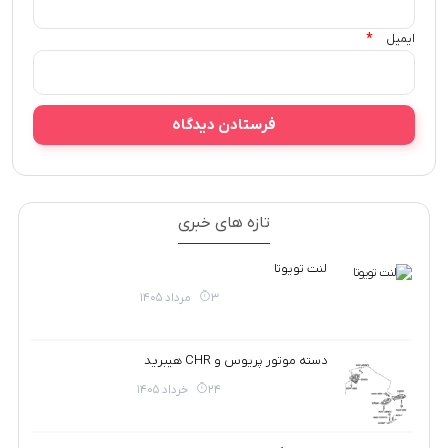
*
ایمیل
تازه های خبری
لنت تویوتا
3 مرداد 1405
دسته موتور پریوس و CHR هیبرید
24 خرداد 1405