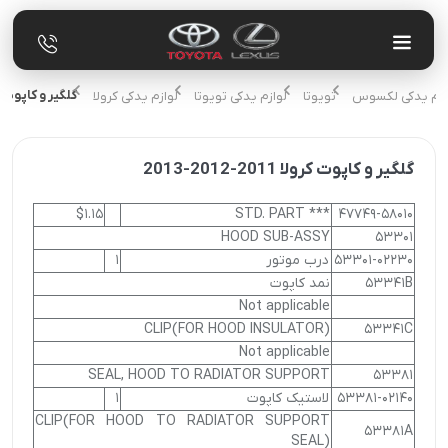
گلگیر و کاپوت کرولا 2011-
لوازم یدکی لکسوس
تویوتا
لوازم یدکی تویوتا
لوازم یدکی کرولا
گلگیر و کاپوت کرولا 2011-2012-2013
$1.15
*** STD. PART
47749-58010
HOOD SUB-ASSY
53301
53301-02230
درب موتور
1
53341B
نمد کاپوت
Not applicable
CLIP(FOR HOOD INSULATOR)
53341C
Not applicable
SEAL, HOOD TO RADIATOR SUPPORT
53381
53381-02140
لاستیک کاپوت
1
CLIP(FOR HOOD TO RADIATOR SUPPORT
53381A
SEAL)