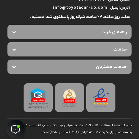
آدرس ایمیل
info@toyotacar-co.com
هفت روز هفته، ۲۴ ساعت شبانه‌روز پاسخگوی شما هستیم.
راهنمای خرید
خدمات
خدمات مشتریان
برای استفاده از مطالب با‌کالا، داشتن «هدف غیرتجاری» و ذکر «منبع» کافیست. تمام حقوق اين
وب‌سايت نیز برای شرکت هسته طراحی (فروشگاه آنلاین با‌کالا) است.