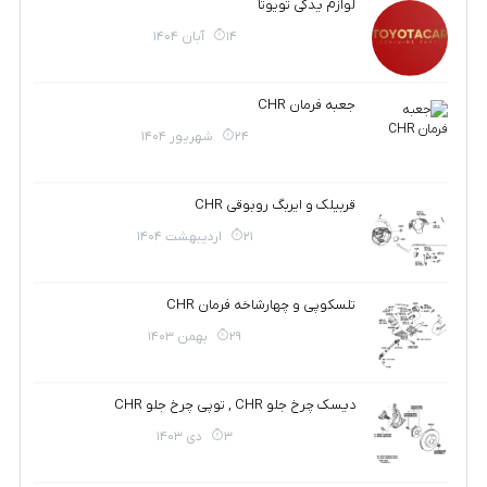
لوازم یدکی تویوتا
14 آبان 1404
جعبه فرمان CHR
24 شهریور 1404
قربیلک و ایربگ روبوقی CHR
21 اردیبهشت 1404
تلسکوپی و چهارشاخه فرمان CHR
29 بهمن 1403
دیسک چرخ جلو CHR , توپی چرخ جلو CHR
3 دی 1403