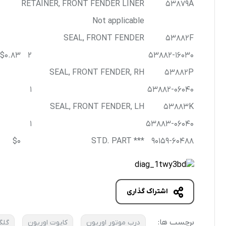
RETAINER, FRONT FENDER LINER
53879A
Not applicable
SEAL, FRONT FENDER
53882F
$0.83
2
53882-16030
SEAL, FRONT FENDER, RH
53882P
1
53882-06040
SEAL, FRONT FENDER, LH
53883K
1
53883-06040
$0
*** STD. PART
90159-60488
اشتراک گذاری
برچسب ها:
درب موتور اوریون
کاپوت اوریون
گلگ