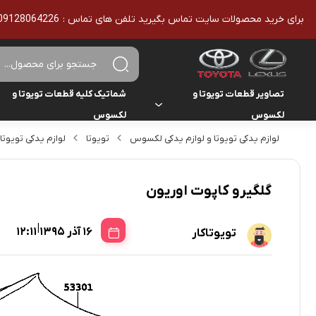
برای خرید محصولات سایت تماس بگیرید تلفن های تماس : 09128064226 - 02136610186 - تمامی محصولات اورجینال هستند
تصاویر قطعات تویوتا و
شماتیک کلیه قطعات تویوتا و
لکسوس
لکسوس
لوازم یدکی تویوتا و لوازم یدکی لکسوس
تویوتا
لوازم یدکی تویوتا
تویوتا
تویوتا
یاریس
لکسوس
لکسوس
هایلوکس
گلگیرو کاپوت اوریون
هایس
|
16 آذر 1395
12:11
تویوتاکار
لندکروزر
کمری