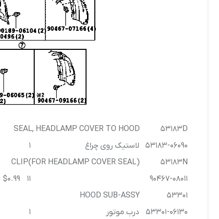
SEAL, HEADLAMP COVER TO HOOD
53183D
53183-06090
لاستیک روی چراغ
1
CLIP(FOR HEADLAMP COVER SEAL)
53183N
$0.99
11
90467-08011
HOOD SUB-ASSY
53301
53301-06130
درب موتور
1