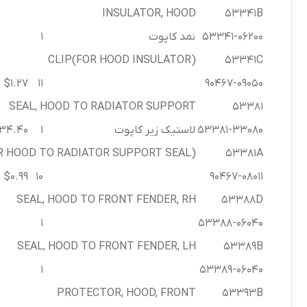
INSULATOR, HOOD
53341B
53341-06200
نمد کاپوت
1
CLIP(FOR HOOD INSULATOR)
53341C
$1.27
11
90467-09050
SEAL, HOOD TO RADIATOR SUPPORT
53381
53381-33080
لاستیک زیر کاپوت
1
34.40
R HOOD TO RADIATOR SUPPORT SEAL)
53381A
$0.99
10
90467-08011
SEAL, HOOD TO FRONT FENDER, RH
53388D
1
53388-06040
SEAL, HOOD TO FRONT FENDER, LH
53389B
1
53389-06040
PROTECTOR, HOOD, FRONT
53393B