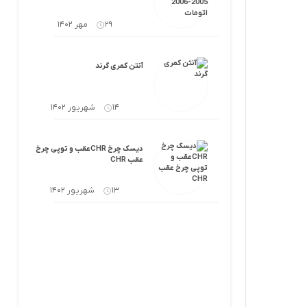
29 مهر 1402
آنتن کمری گرند
14 شهریور 1402
دیسک چرخ CHRعقب و توپی چرخ
عقب CHR
13 شهریور 1402