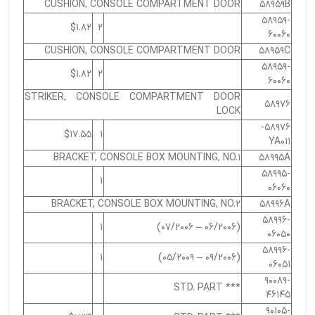
CUSHION, CONSOLE COMPARTMENT DOOR
58959B
58959-
$1.82
2
60060
CUSHION, CONSOLE COMPARTMENT DOOR
58959C
58959-
$1.82
2
60060
STRIKER, CONSOLE COMPARTMENT DOOR
58976
LOCK
58976-
$17.55
1
YA011
BRACKET, CONSOLE BOX MOUNTING, NO.1
58995A
58995-
1
06060
BRACKET, CONSOLE BOX MOUNTING, NO.2
58996A
58996-
1
(06/2006 – 07/2006)
06050
58996-
1
(09/2006 – 05/2009)
06051
90089-
*** STD. PART
46145
90105-