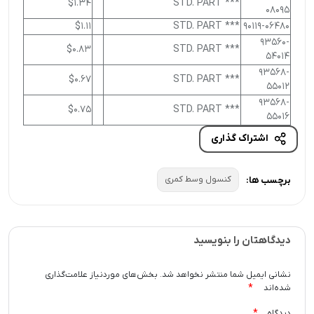
$1.34
*** STD. PART
08095
$1.11
*** STD. PART
90119-06480
93560-
$0.83
*** STD. PART
54014
93568-
$0.67
*** STD. PART
55012
93568-
$0.75
*** STD. PART
55016
اشتراک گذاری
کنسول وسط کمری
برچسب ها:
دیدگاهتان را بنویسید
نشانی ایمیل شما منتشر نخواهد شد.
بخش‌های موردنیاز علامت‌گذاری
*
شده‌اند
*
دیدگاه