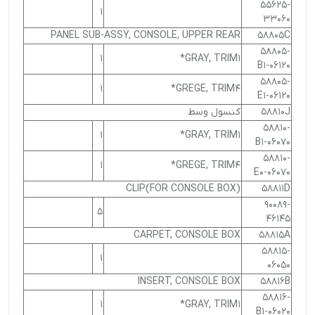
55625-
1
33060
PANEL SUB-ASSY, CONSOLE, UPPER REAR
58805C
58805-
1
GRAY, TRIM1*
06120-B1
58805-
1
GREGE, TRIM4*
06120-E1
58810J
کنسول وسط
58810-
1
GRAY, TRIM1*
06070-B1
58810-
1
GREGE, TRIM4*
06070-E0
CLIP(FOR CONSOLE BOX)
58811D
90089-
5
46145
CARPET, CONSOLE BOX
58815A
58815-
1
06050
INSERT, CONSOLE BOX
58816B
58816-
1
GRAY, TRIM1*
06020-B1