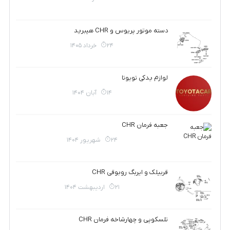
دسته موتور پریوس و CHR هیبرید
24 خرداد 1405
لوازم یدکی تویوتا
14 آبان 1404
جعبه فرمان CHR
24 شهریور 1404
قربیلک و ایربگ روبوقی CHR
21 اردیبهشت 1404
تلسکوپی و چهارشاخه فرمان CHR