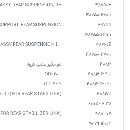
ASSY, REAR SUSPENSION, RH
48750H
48750-47010
SUPPORT, REAR SUSPENSION
48755
48755-63010
ASSY REAR SUSPENSION, LH
48760B
48750-47010
48812
موجگیر عقب کرولا
OD=20.0
48812-12400
OD=22.2
48812-13050
BOLT(FOR REAR STABILIZER)
48817U
90105-14138
FOR REAR STABILIZER LINK)
48830A
90179-14062