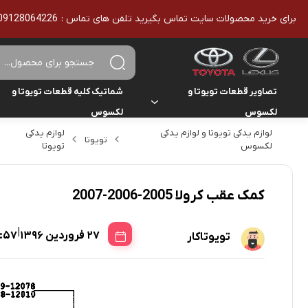
برای خرید محصولات سایت تماس بگیرید تلفن های تماس : 09128064226 - 02136610186 - تمامی محصولات اورجینال هستند
تصاویر قطعات تویوتا و
شماتیک کلیه قطعات تویوتا و
لکسوس
لکسوس
لوازم یدکی تویوتا و لوازم یدکی
لوازم یدکی
تویوتا
تویوتا
تویوتا
یاریس
لکسوس
تویوتا
لکسوس
لکسوس
هایلوکس
کمک عقب کرولا 2005-2006-2007
هایس
|
27 فروردین 1396
1:57
تویوتاکار
لندکروزر
کمری