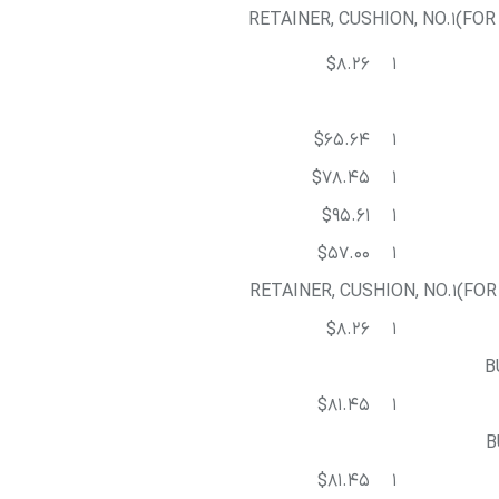
RETAINER, CUSHION, NO.1(FO
$8.26
1
$65.64
1
$78.45
1
$95.61
1
$57.00
1
RETAINER, CUSHION, NO.1(FO
$8.26
1
B
$81.45
1
B
$81.45
1