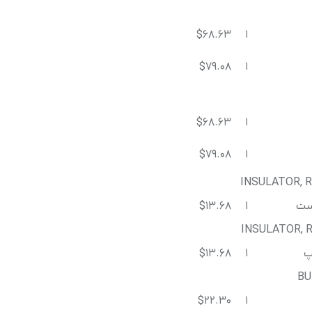
$68.63
1
$79.08
1
$68.63
1
$79.08
1
INSULATOR, R
است
1
$13.68
INSULATOR, R
پ
1
$13.68
BU
$22.30
1