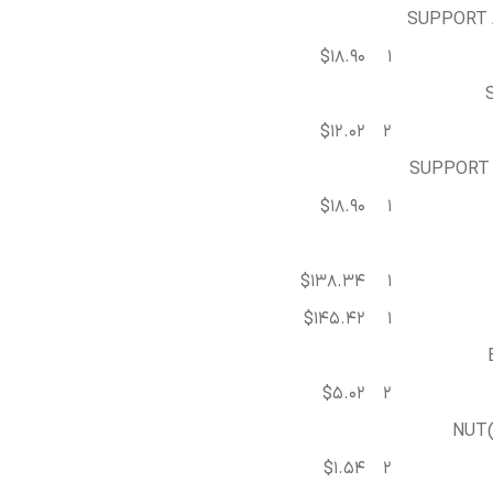
SUPPORT 
$18.90
1
$12.02
2
SUPPORT 
$18.90
1
$138.34
1
$145.42
1
$5.02
2
NUT(
$1.54
2