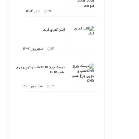
29 مهر 1402
آنتن کمری گرند
14 شهریور 1402
دیسک چرخ CHRعقب و توپی چرخ
عقب CHR
13 شهریور 1402