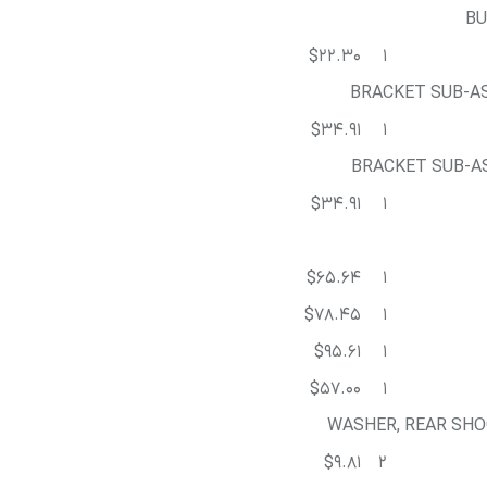
BU
$22.30
1
BRACKET SUB-AS
$34.91
1
BRACKET SUB-AS
$34.91
1
$65.64
1
$78.45
1
$95.61
1
$57.00
1
WASHER, REAR SHO
$9.81
2