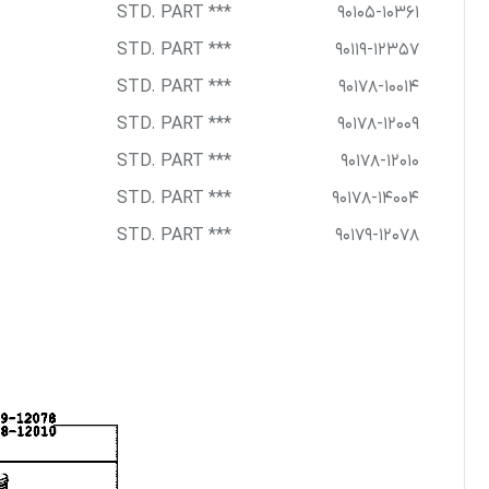
*** STD. PART
90105-10361
*** STD. PART
90119-12357
*** STD. PART
90178-10014
*** STD. PART
90178-12009
*** STD. PART
90178-12010
*** STD. PART
90178-14004
*** STD. PART
90179-12078