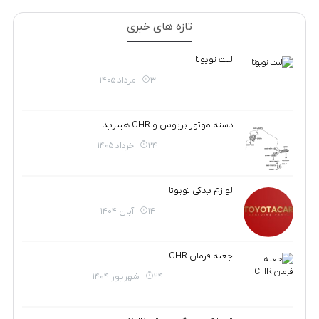
تازه های خبری
لنت تویوتا
3 مرداد 1405
دسته موتور پریوس و CHR هیبرید
24 خرداد 1405
لوازم یدکی تویوتا
14 آبان 1404
جعبه فرمان CHR
24 شهریور 1404