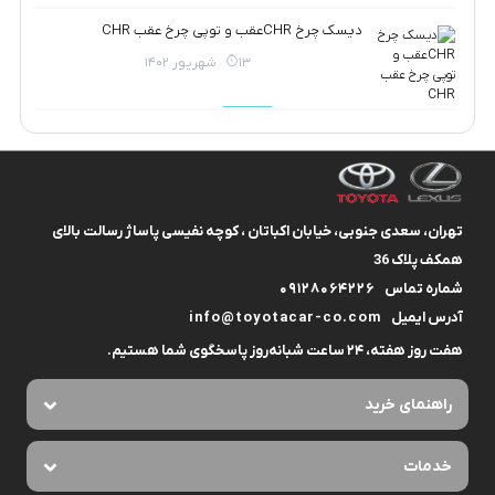
دیسک چرخ CHRعقب و توپی چرخ عقب CHR
13 شهریور 1402
تهران، سعدی جنوبی، خیابان اکباتان ، کوچه نفیسی پاساژ رسالت بالای
همکف پلاک 36
شماره تماس
09128064226
آدرس ایمیل
info@toyotacar-co.com
هفت روز هفته، ۲۴ ساعت شبانه‌روز پاسخگوی شما هستیم.
راهنمای خرید
خدمات