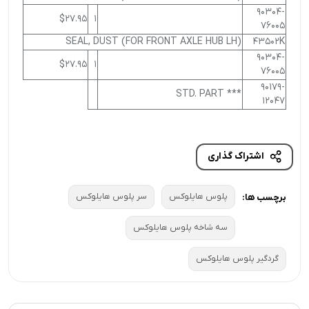
90304-
$27.95
1
76005
SEAL, DUST (FOR FRONT AXLE HUB LH)
43502K
90304-
$27.95
1
76005
90179-
*** STD. PART
12047
اشتراک گذاری
پلوس هایلوکس
سر پلوس هایلوکس
برچسب ها:
سه شاخه پلوس هایلوکس
گردگیر پلوس هایلوکس