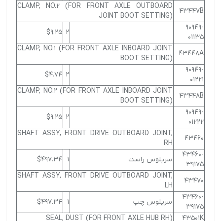
CLAMP, NO.2 (FOR FRONT AXLE OUTBOARD
43447B
JOINT BOOT SETTING)
90949-
$9.25
2
01135
CLAMP, NO.1 (FOR FRONT AXLE INBOARD JOINT
43448A
BOOT SETTING)
90949-
$4.74
2
01221
CLAMP, NO.2 (FOR FRONT AXLE INBOARD JOINT
43448B
BOOT SETTING)
90949-
$9.25
2
01222
SHAFT ASSY, FRONT DRIVE OUTBOARD JOINT,
43460
RH
43460-
سرپلوس راست
1
$497.34
39175
SHAFT ASSY, FRONT DRIVE OUTBOARD JOINT,
43470
LH
43460-
سرپلوس چپ
1
$497.34
39175
SEAL, DUST (FOR FRONT AXLE HUB RH)
43501K