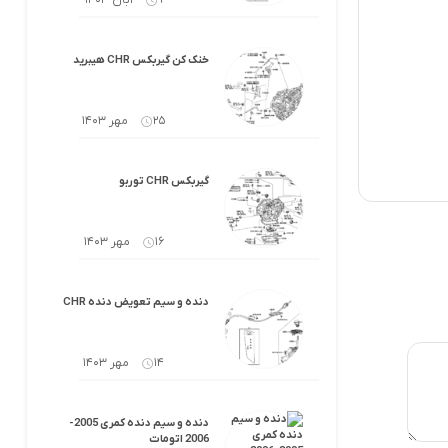
9 آبان 1403
خنک کن گیربکس CHR هیبرید
25 مهر 1403
گیربکس CHR توربو
16 مهر 1403
دنده و سیم تعویض دنده CHR
14 مهر 1403
دنده و سیم دنده کمری 2005-
2006 اتومات