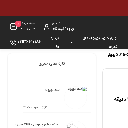
سبد خرید
0
کاربری
خالی است
ورود / ثبت نام
لوازم جلوبندی و انتقال
درباره
02136610186
قدرت
ما
هواکش داخل گلگیر عقب پرادو 2005-2018 چهار
لوازم گیربکس و جلوبندی ES
لوازم یدکی کرولا
تازه های خبری
لوازم گیربکس و جلوبندی GS
لوازم یدکی کمری
لوازم گیربکس و جلوبندی IS
لوازم یدکی لندکروزر
لنت تویوتا
لوازم گیربکس و جلوبندی LS
لوازم یدکی هایس
3 مرداد 1405
لوازم گیربکس و جلوبندی RX
لوازم یدکی هایلوکس
دسته موتور پریوس و CHR هیبرید