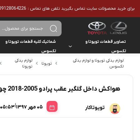
برای خرید محصولات سایت تماس بگیرید تلفن های تماس : 09128064226 - 02136610186 - تمامی محصولات اورجینال هستند
تصاویر قطعات تویوتا و
شماتیک کلیه قطعات تویوتا و
لکسوس
لکسوس
لوازم یدکی تویوتا و لوازم یدکی
لوازم یدکی
تویوتا
تویوتا
تویوتا
یاریس
لکسوس
تویوتا
لکسوس
لکسوس
هایلوکس
هواکش داخل گلگیر عقب پرادو 2005-2018 چهار درب
هایس
|
05 مهر 1397
05:53
تویوتاکار
لندکروزر
کمری