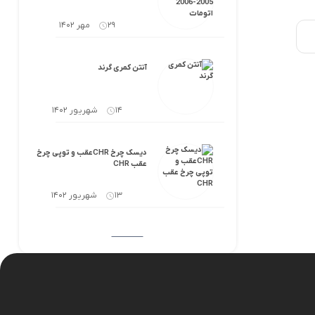
29 مهر 1402
آنتن کمری گرند
14 شهریور 1402
دیسک چرخ CHRعقب و توپی چرخ
عقب CHR
13 شهریور 1402