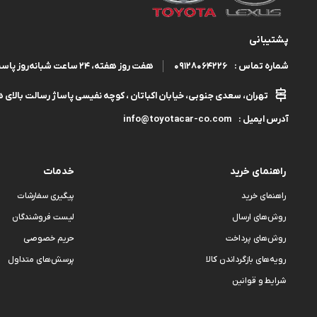
پشتیبانی
09128064226
هفت روز هفته، ۲۴ ساعت شبانه‌روز پاسخگوی شما هستیم.
شماره تماس :
تهران، سعدی جنوبی، خیابان اکباتان ، کوچه نفیسی پاساژ رسالت بالای هم
info@toyotacar-co.com
آدرس ایمیل :
راهنمای خرید
خدمات
راهنمای خرید
پیگیری سفارشات
روش‌های ارسال
لیست فروشندگان
روش‌های پرداخت
حریم خصوصی
رویه‌های بازگرداندن کالا
پرسش‌های متداول
شرایط و قوانین