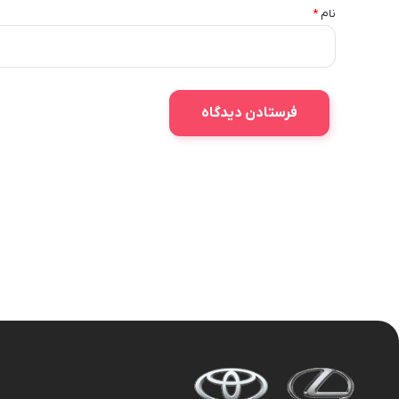
نام
*