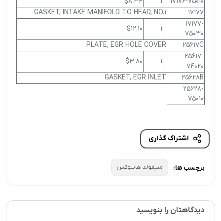
$8.34
1
17176-75010
GASKET, INTAKE MANIFOLD TO HEAD, NO.1
17177
17177-
$12.10
1
75030
PLATE, EGR HOLE COVER
25617C
25617-
$3.80
1
74020
GASKET, EGR INLET
25628B
25628-
75010
اشتراک گذاری
منیفولد هایلوکس
برچسب ها:
دیدگاهتان را بنویسید