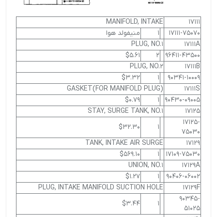
MANIFOLD, INTAKE
17111
17111-75070
1
منيفولد هوا
PLUG, NO.1
17111A
$5.61
2
96411-43500
PLUG, NO.2
17111B
$3.32
1
90341-10009
GASKET(FOR MANIFOLD PLUG)
17111S
$0.79
1
90430-09005
STAY, SURGE TANK, NO.1
17125
17125-
$32.30
1
75030
TANK, INTAKE AIR SURGE
17129
$569.10
1
17109-75030
UNION, NO.1
17129A
$1.27
1
90406-06002
PLUG, INTAKE MANIFOLD SUCTION HOLE
17129F
90345-
$3.44
1
51025