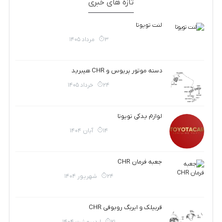
تازه های خبری
لنت تویوتا
3 مرداد 1405
دسته موتور پریوس و CHR هیبرید
24 خرداد 1405
لوازم یدکی تویوتا
14 آبان 1404
جعبه فرمان CHR
24 شهریور 1404
قربیلک و ایربگ روبوقی CHR
21 اردیبهشت 1404