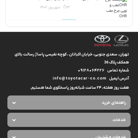
13 شهریور 1402
تهران، سعدی جنوبی، خیابان اکباتان ، کوچه نفیسی پاساژ رسالت بالای
همکف پلاک 36
شماره تماس
09128064226
آدرس ایمیل
info@toyotacar-co.com
هفت روز هفته، ۲۴ ساعت شبانه‌روز پاسخگوی شما هستیم.
راهنمای خرید
خدمات
خدمات مشتریان