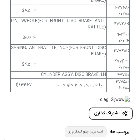
BRAKE)
47748-
$4.51
2
60280
PIN, W/HOLE(FOR FRONT DISC BRAKE ANTI-
47748B
RATTLE)
90240-
$0.99
4
06024
SPRING, ANTI-RATTLE, NO.2(FOR FRONT DISC
47748C
BRAKE)
47743-
$4.51
2
60280
CYLINDER ASSY, DISC BRAKE, LH
47750
47750-
سیلندر ترمز چرخ جلو چپ
1
$632.67
60280
اشتراک گذاری
لنت ترمز جلو لندکروزر
برچسب ها: