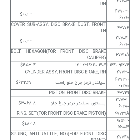
47703
RH
47703-
$90.22
1
60090
COVER SUB-ASSY, DISC BRAKE DUST, FRONT
47704
LH
47704-
$90.22
1
60090
BOLT, HEXAGON(FOR FRONT DISC BRAKE
47710A
CALIPER)
$2.53
4
*12-1.25PX40-30
91672-L1240
CYLINDER ASSY, FRONT DISC BRAKE, RH
47730
47730-
سیلندر ترمز چرخ جلو راست
1
$632.67
60280
PISTON, FRONT DISC BRAKE
47731
47731-
پیستون سیلندر ترمز چرخ جلو
8
$30.68
60280
RING, SET(FOR FRONT DISC BRAKE PISTON)
47731A
90522-
$1.82
8
56003
SPRING, ANTI-RATTLE, NO.1(FOR FRONT DISC
47748