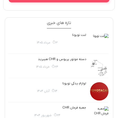
تازه های خبری
لنت تویوتا
3 مرداد 1405
دسته موتور پریوس و CHR هیبرید
24 خرداد 1405
لوازم یدکی تویوتا
14 آبان 1404
جعبه فرمان CHR
24 شهریور 1404