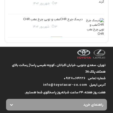
14 شهریور 1402
دیسک چرخ CHRعقب و توپی چرخ عقب CHR
13 شهریور 1402
تهران، سعدی جنوبی، خیابان اکباتان ، کوچه نفیسی پاساژ رسالت بالای
همکف پلاک 36
شماره تماس
09128064226
آدرس ایمیل
info@toyotacar-co.com
هفت روز هفته، ۲۴ ساعت شبانه‌روز پاسخگوی شما هستیم.
راهنمای خرید