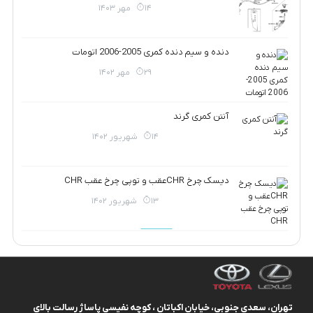
14 مهر 1403
دنده و سیم دنده کمری 2005-2006 اتومات
29 مهر 1402
آنتن کمری گرند
14 شهریور 1402
دیسک چرخ CHRعقب و توپی چرخ عقب CHR
13 شهریور 1402
تهران، سعدی جنوبی، خیابان اکباتان ، کوچه نفیسی پاساژ رسالت بالای