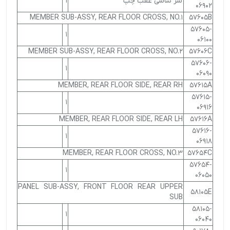
سر شاسی عقب چپ
1
06902
MEMBER SUB-ASSY, REAR FLOOR CROSS, NO.1
57605B
57605-
1
06100
MEMBER SUB-ASSY, REAR FLOOR CROSS, NO.2
57606C
57606-
1
06090
MEMBER, REAR FLOOR SIDE, REAR RH
57615A
57615-
1
06916
MEMBER, REAR FLOOR SIDE, REAR LH
57616A
57616-
1
06918
MEMBER, REAR FLOOR CROSS, NO.3
57654C
57654-
1
06050
PANEL SUB-ASSY, FRONT FLOOR REAR UPPER
58105E
SUB
58105-
1
06040