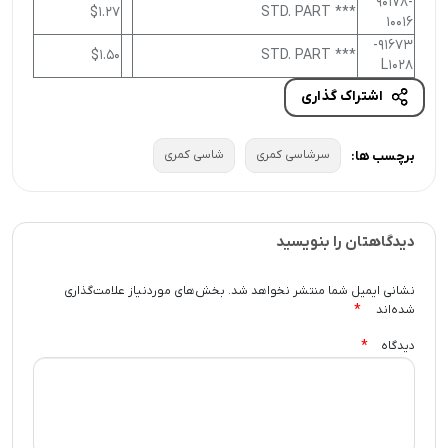
90178-
$1.27
*** STD. PART
10016
91673-
$1.50
*** STD. PART
L1028
اشتراک گذاری
سرشاسی کمری
شاسی کمری
برچسب ها:
دیدگاهتان را بنویسید
نشانی ایمیل شما منتشر نخواهد شد.
بخش‌های موردنیاز علامت‌گذاری
*
شده‌اند
*
دیدگاه