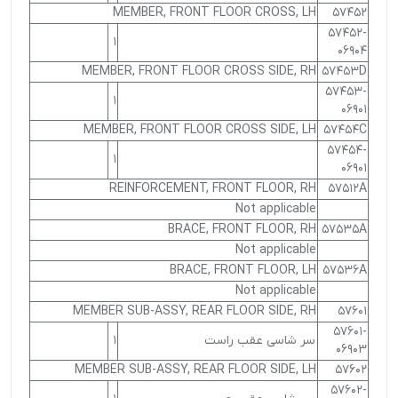
MEMBER, FRONT FLOOR CROSS, LH
57452
57452-
1
06904
MEMBER, FRONT FLOOR CROSS SIDE, RH
57453D
57453-
1
06901
MEMBER, FRONT FLOOR CROSS SIDE, LH
57454C
57454-
1
06901
REINFORCEMENT, FRONT FLOOR, RH
57512A
Not applicable
BRACE, FRONT FLOOR, RH
57535A
Not applicable
BRACE, FRONT FLOOR, LH
57536A
Not applicable
MEMBER SUB-ASSY, REAR FLOOR SIDE, RH
57601
57601-
سر شاسی عقب راست
1
06903
MEMBER SUB-ASSY, REAR FLOOR SIDE, LH
57602
57602-