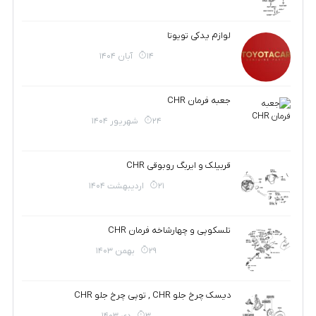
لوازم یدکی تویوتا
14 آبان 1404
جعبه فرمان CHR
24 شهریور 1404
قربیلک و ایربگ روبوقی CHR
21 اردیبهشت 1404
تلسکوپی و چهارشاخه فرمان CHR
29 بهمن 1403
دیسک چرخ جلو CHR , توپی چرخ جلو CHR