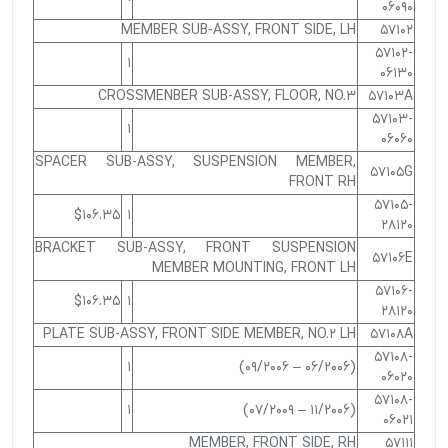
06090
MEMBER SUB-ASSY, FRONT SIDE, LH
57102
57102-
1
06130
CROSSMENBER SUB-ASSY, FLOOR, NO.3
57103A
57103-
1
06060
SPACER SUB-ASSY, SUSPENSION MEMBER,
57105G
FRONT RH
57105-
$106.35
1
28120
BRACKET SUB-ASSY, FRONT SUSPENSION
57106E
MEMBER MOUNTING, FRONT LH
57106-
$106.35
1
28120
PLATE SUB-ASSY, FRONT SIDE MEMBER, NO.2 LH
57108A
57108-
1
(06/2006 – 09/2006)
06020
57108-
1
(11/2006 – 07/2009)
06021
MEMBER, FRONT SIDE, RH
57111