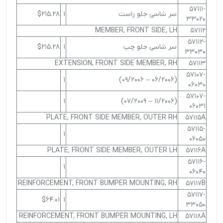
57111-
سر شاسی جلو راست
1
$215.28
33020
MEMBER, FRONT SIDE, LH
57112
57112-
سر شاسی جلو چپ
1
$215.28
33030
EXTENSION, FRONT SIDE MEMBER, RH
57113
57107-
1
(06/2006 – 09/2006)
06030
57107-
1
(11/2006 – 07/2009)
06031
PLATE, FRONT SIDE MEMBER, OUTER RH
57115A
57115-
1
06050
PLATE, FRONT SIDE MEMBER, OUTER LH
57116A
57116-
1
06040
REINFORCEMENT, FRONT BUMPER MOUNTING, RH
57117B
57117-
$64.01
1
33050
REINFORCEMENT, FRONT BUMPER MOUNTING, LH
57118A