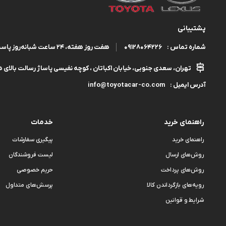
پشتیبانی
09128064226
هفت روز هفته، ۲۴ ساعت شبانه‌روز پاسخگوی شما هستیم.
شماره تماس :
تهران، سعدی جنوبی، خیابان اکباتان ، کوچه نفیسی پاساژ رسالت بالای هم
info@toyotacar-co.com
آدرس ایمیل :
راهنمای خرید
خدمات
راهنمای خرید
پیگیری سفارشات
روش‌های ارسال
لیست فروشندگان
روش‌های پرداخت
حریم خصوصی
رویه‌های بازگرداندن کالا
پرسش‌های متداول
شرایط و قوانین