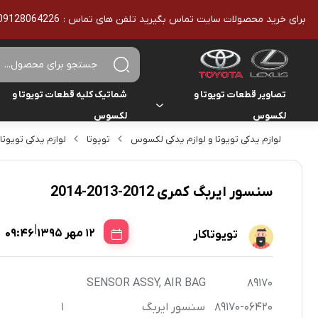
برای خرید محصولات سایت تماس بگیرید تلفن های تماس : 09128064226 - 02136610186 - تمامی محصولات اورجینال هستند
تصاویر قطعات تویوتا و
شماتیک کلیه قطعات تویوتا و
لکسوس
لکسوس
لوازم یدکی تویوتا و لوازم یدکی لکسوس
تویوتا
لوازم یدکی تویوتا
تویوتا
تویوتا
یاریس
لکسوس
لکسوس
هایلوکس
سنسور ایربگ کمری 2012-2013-2014
هایس
|
12 مهر 1395
09:46
تویوتاکار
لندکروزر
SENSOR ASSY, AIR BAG
89170
کمری
89170-06420
سنسور ایربگ
1