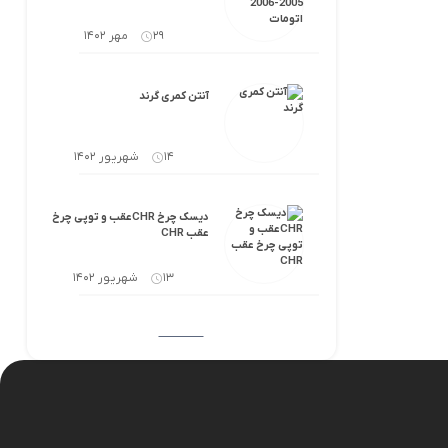
29 مهر 1402
آنتن کمری گرند
14 شهریور 1402
دیسک چرخ CHRعقب و توپی چرخ
عقب CHR
13 شهریور 1402