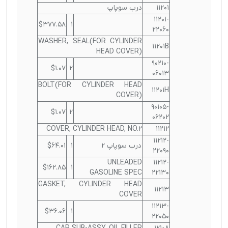
11201
درب سوپاپ
11201-
$377.58
1
22060
WASHER, SEAL(FOR CYLINDER
11201B
HEAD COVER)
90210-
$1.07
2
06013
BOLT(FOR CYLINDER HEAD
11201H
COVER)
90105-
$1.07
2
06202
COVER, CYLINDER HEAD, NO.2
11212
11212-
درب سوپاپ 2
1
$64.01
22090
UNLEADED
11212-
$162.85
1
GASOLINE SPEC
22130
GASKET, CYLINDER HEAD
11213
COVER
11213-
$36.06
1
22050