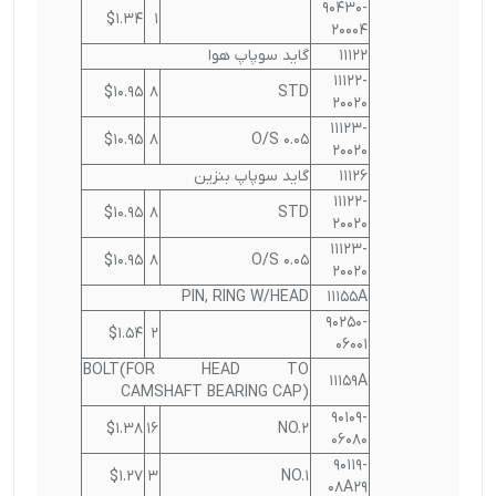
90430-
$1.34
1
20004
11122
گاید سوپاپ هوا
11122-
$10.95
8
STD
20020
11123-
$10.95
8
O/S 0.05
20020
11126
گاید سوپاپ بنزین
11122-
$10.95
8
STD
20020
11123-
$10.95
8
O/S 0.05
20020
PIN, RING W/HEAD
11155A
90250-
$1.54
2
06001
BOLT(FOR HEAD TO
11159A
CAMSHAFT BEARING CAP)
90109-
$1.38
16
NO.2
06080
90119-
$1.27
3
NO.1
08A29