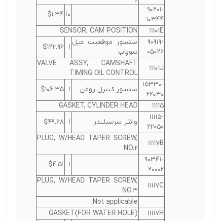
90201-
$1.34
10
10344
SENSOR, CAM POSITION
11101E
90919-
سنسور موقعیت میل
$122.96
1
05026
سوپاپ
VALVE ASSY, CAMSHAFT
11101J
TIMING OIL CONTROL
15330-
سنسور کنترل روغن
1
$106.35
22030
GASKET, CYLINDER HEAD
11115
11115-
واشر سرسیلندر
1
$49.68
22050
PLUG, W/HEAD TAPER SCREW,
11117B
NO.2
90341-
$4.51
1
20002
PLUG, W/HEAD TAPER SCREW,
11117C
NO.3
Not applicable
GASKET(FOR WATER HOLE)
11117H