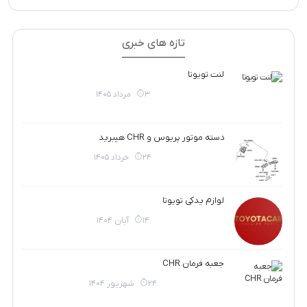
تازه های خبری
لنت تویوتا
3 مرداد 1405
دسته موتور پریوس و CHR هیبرید
24 خرداد 1405
لوازم یدکی تویوتا
14 آبان 1404
جعبه فرمان CHR
24 شهریور 1404