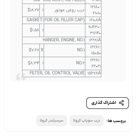
CAP SUB-ASSY, OIL FILLER
12108
12180-
درب روغن موتور
1
$18.27
21010
GASKET(FOR OIL FILLER CAP)
12108A
90430-
$1.58
1
37140
HANGER, ENGINE, NO.1
12281A
12281-
$7.67
X
NO.1
15050
12281-
$8.34
1
NO.2
22021
FILTER, OIL CONTROL VALVE
15678A
اشتراک گذاری
درب سوپاپ کرولا
سرسیلندر کرولا
برچسب ها: