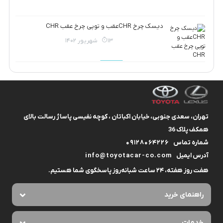
دیسک چرخ CHRعقب و توپی چرخ عقب CHR
13 شهریور 1402
تهران، سعدی جنوبی، خیابان اکباتان ، کوچه نفیسی پاساژ رسالت بالای
همکف پلاک 36
شماره تماس
09128064226
آدرس ایمیل
info@toyotacar-co.com
هفت روز هفته، ۲۴ ساعت شبانه‌روز پاسخگوی شما هستیم.
راهنمای خرید
خدمات