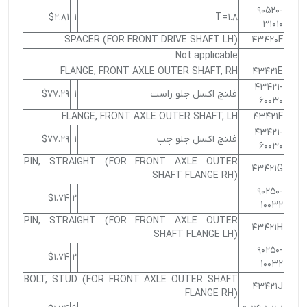
90520-
$2.81
1
T=1.8
31010
SPACER (FOR FRONT DRIVE SHAFT LH)
43420F
Not applicable
FLANGE, FRONT AXLE OUTER SHAFT, RH
43421E
43421-
فلنچ اکسل جلو راست
1
$77.29
60030
FLANGE, FRONT AXLE OUTER SHAFT, LH
43421F
43421-
فلنچ اکسل جلو چپ
1
$77.29
60030
PIN, STRAIGHT (FOR FRONT AXLE OUTER
43421G
SHAFT FLANGE RH)
90250-
$1.74
2
10032
PIN, STRAIGHT (FOR FRONT AXLE OUTER
43421H
SHAFT FLANGE LH)
90250-
$1.74
2
10032
BOLT, STUD (FOR FRONT AXLE OUTER SHAFT
43421J
FLANGE RH)