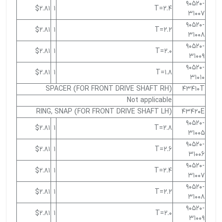
90520-
$2.81
1
T=2.4
31007
90520-
$2.81
1
T=2.2
31008
90520-
$2.81
1
T=2.0
31009
90520-
$2.81
1
T=1.8
31010
SPACER (FOR FRONT DRIVE SHAFT RH)
43410T
Not applicable
RING, SNAP (FOR FRONT DRIVE SHAFT LH)
43420E
90520-
$2.81
1
T=2.8
31005
90520-
$2.81
1
T=2.6
31006
90520-
$2.81
1
T=2.4
31007
90520-
$2.81
1
T=2.2
31008
90520-
$2.81
1
T=2.0
31009