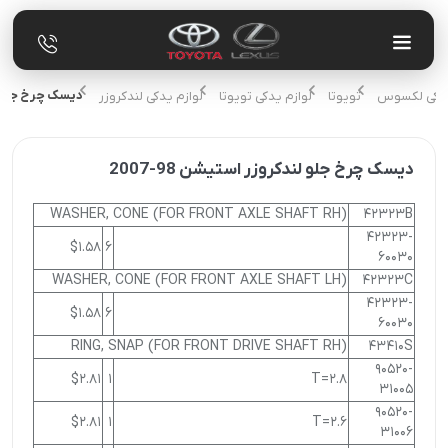
دیسک چرخ جلو لندک
م یدکی لکسوس
تویوتا
لوازم یدکی تویوتا
لوازم یدکی لندکروزر
دیسک چرخ جلو لندکروزر استیشن 98-2007
WASHER, CONE (FOR FRONT AXLE SHAFT RH)
42323B
42323-
$1.58
6
60030
WASHER, CONE (FOR FRONT AXLE SHAFT LH)
42323C
42323-
$1.58
6
60030
RING, SNAP (FOR FRONT DRIVE SHAFT RH)
43410S
90520-
$2.81
1
T=2.8
31005
90520-
$2.81
1
T=2.6
31006