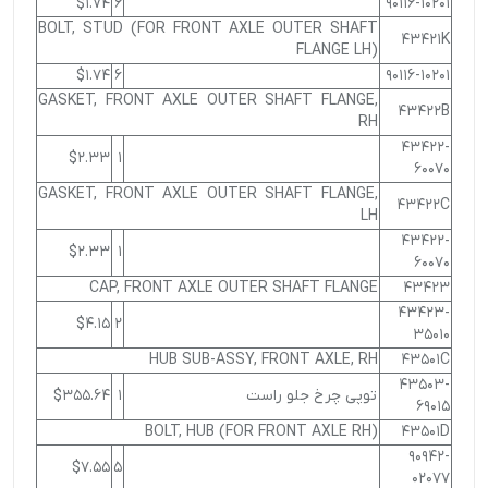
$1.74
6
90116-10201
BOLT, STUD (FOR FRONT AXLE OUTER SHAFT
43421K
FLANGE LH)
$1.74
6
90116-10201
GASKET, FRONT AXLE OUTER SHAFT FLANGE,
43422B
RH
43422-
$2.33
1
60070
GASKET, FRONT AXLE OUTER SHAFT FLANGE,
43422C
LH
43422-
$2.33
1
60070
CAP, FRONT AXLE OUTER SHAFT FLANGE
43423
43423-
$4.15
2
35010
HUB SUB-ASSY, FRONT AXLE, RH
43501C
43503-
توپی چرخ جلو راست
1
$355.64
69015
BOLT, HUB (FOR FRONT AXLE RH)
43501D
90942-
$7.55
5
02077