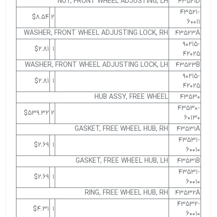
NUT, FRONT WHEEL ADJUSTING, LH
43521D
43521-
$8.54
2
60011
WASHER, FRONT WHEEL ADJUSTING LOCK, RH
43523A
90215-
$2.81
1
42025
WASHER, FRONT WHEEL ADJUSTING LOCK, LH
43523B
90215-
$2.81
1
42025
HUB ASSY, FREE WHEEL
43530
43530-
$539.32
2
60130
GASKET, FREE WHEEL HUB, RH
43531A
43531-
$2.69
1
60010
GASKET, FREE WHEEL HUB, LH
43531B
43531-
$2.69
1
60010
RING, FREE WHEEL HUB, RH
43532A
43532-
$4.31
1
60010