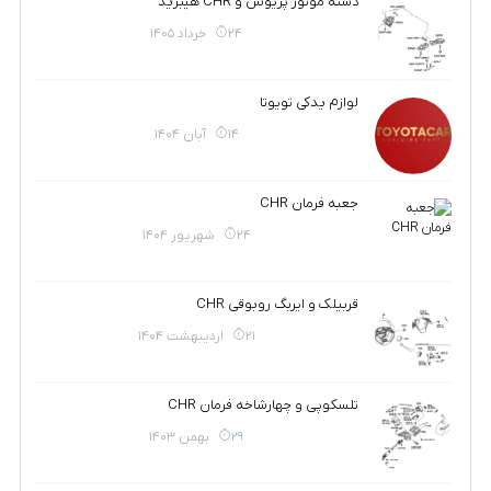
دسته موتور پریوس و CHR هیبرید
24 خرداد 1405
لوازم یدکی تویوتا
14 آبان 1404
جعبه فرمان CHR
24 شهریور 1404
قربیلک و ایربگ روبوقی CHR
21 اردیبهشت 1404
تلسکوپی و چهارشاخه فرمان CHR
29 بهمن 1403