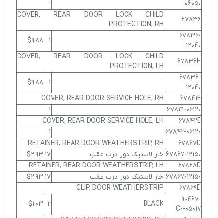
06050
COVER, REAR DOOR LOCK CHILD
67836
PROTECTION, RH
67836-
$9.88
1
12040
COVER, REAR DOOR LOCK CHILD
67836H
PROTECTION, LH
67836-
$9.88
1
12040
COVER, REAR DOOR SERVICE HOLE, RH
67841E
1
67841-06120
COVER, REAR DOOR SERVICE HOLE, LH
67842E
1
67842-06120
RETAINER, REAR DOOR WEATHERSTRIP, RH
67867D
67867-12150
خار لاستیک دور درب عقب
17
$2.93
RETAINER, REAR DOOR WEATHERSTRIP, LH
67868D
67867-12150
خار لاستیک دور درب عقب
17
$2.93
CLIP, DOOR WEATHERSTRIP
67869D
90467-
$1.03
2
BLACK
05017-C0