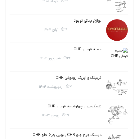
24 خرداد 1405
لوازم یدکی تویوتا
14 آبان 1404
جعبه فرمان CHR
24 شهریور 1404
قربیلک و ایربگ روبوقی CHR
21 اردیبهشت 1404
تلسکوپی و چهارشاخه فرمان CHR
29 بهمن 1403
دیسک چرخ جلو CHR , توپی چرخ جلو CHR