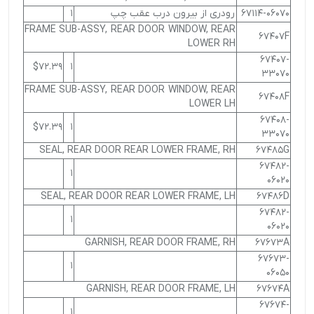
67114-06070
رودری از بیرون درب عقب چپ
1
FRAME SUB-ASSY, REAR DOOR WINDOW, REAR
67407F
LOWER RH
67407-
$72.39
1
33070
FRAME SUB-ASSY, REAR DOOR WINDOW, REAR
67408F
LOWER LH
67408-
$72.39
1
33070
SEAL, REAR DOOR REAR LOWER FRAME, RH
67485G
67482-
1
06020
SEAL, REAR DOOR REAR LOWER FRAME, LH
67486D
67482-
1
06020
GARNISH, REAR DOOR FRAME, RH
67673A
67673-
1
06050
GARNISH, REAR DOOR FRAME, LH
67674A
67674-
1