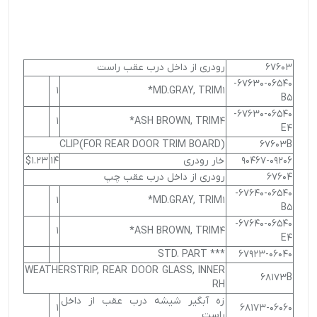
67603
رودری از داخل درب عقب راست
67630-06540-
1
MD.GRAY, TRIM1*
B5
67630-06540-
1
ASH BROWN, TRIM4*
E4
CLIP(FOR REAR DOOR TRIM BOARD)
67603B
90467-09206
خار رودری
14
$1.23
67604
رودری از داخل درب عقب چپ
67640-06540-
1
MD.GRAY, TRIM1*
B5
67640-06540-
1
ASH BROWN, TRIM4*
E4
*** STD. PART
67923-06040
WEATHERSTRIP, REAR DOOR GLASS, INNER
68173B
RH
زه آبگیر شیشه درب عقب از داخل
1
68173-06060
راست