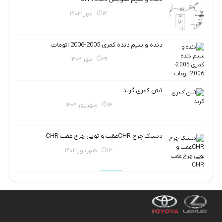
14 مهر 1403
دنده و سیم دنده کمری 2005-2006 اتومات
29 مهر 1402
آنتن کمری گرند
14 شهریور 1402
دیسک چرخ CHRعقب و توپی چرخ عقب CHR
13 شهریور 1402