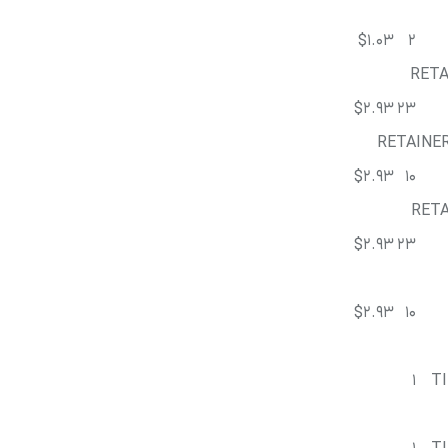
$1.03
2
RETA
$2.93
23
RETAINE
$2.93
10
RETA
$2.93
23
$2.93
10
1
T