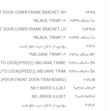
T DOOR LOWER FRAME BRACKET, RH
7491A
BLACK, TRIM1*, 3*
67491-0K010-C0
T DOOR LOWER FRAME BRACKET, LH
67492A
BLACK, TRIM1*, 3*
67492-0K010-C0
67601
رودری از داخل درب جلو راست
MD.GRAY, TRIM1*, 3*
67610-0K010-B3
O LOCK(SPEED)), MD.GRAY, TRIM3*
67610-0K020-B7
O LOCK(SPEED)), MD.GRAY, TRIM1*
67610-0K020-B8
LIP(FOR FRONT DOOR TRIM BOARD)
67601B
NO.2:REFER ILLUST.
90467-09203
NO.1:REFER ILLUST.
90467-T0019
67602
رودری از داخل درب جلو چپ