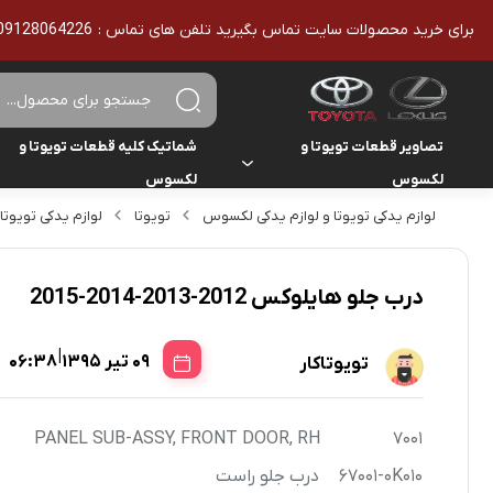
برای خرید محصولات سایت تماس بگیرید تلفن های تماس : 09128064226 - 02136610186 - تمامی محصولات اورجینال هستند
تصاویر قطعات تویوتا و
شماتیک کلیه قطعات تویوتا و
لکسوس
لکسوس
لوازم یدکی تویوتا و لوازم یدکی لکسوس
تویوتا
لوازم یدکی تویوتا
تویوتا
تویوتا
یاریس
لکسوس
لکسوس
هایلوکس
درب جلو هایلوکس 2012-2013-2014-2015
هایس
|
09 تیر 1395
06:38
تویوتاکار
لندکروزر
PANEL SUB-ASSY, FRONT DOOR, RH
7001
کمری
67001-0K010
درب جلو راست