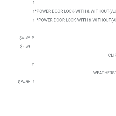
1
1
POWER DOOR LOCK-WITH & WITHOUT(AUT
1
POWER DOOR LOCK-WITH & WITHOUT(AUT
$8.03
2
$2.89
CLI
2
WEATHERST
$40.96
1