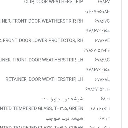
CLIP, DOOR WEATHERSTRIP
67867
90467-06084
INER, FRONT DOOR WEATHERSTRIP, RH
67867C
67867-12150
R, FRONT DOOR LOWER PROTECTOR, RH
67867E
67867-52040
INER, FRONT DOOR WEATHERSTRIP, LH
67868C
67867-12150
RETAINER, DOOR WEATHERSTRIP, LH
67868L
67867-52010
68101
شیشه درب جلو راست
INTED TEMPERED GLASS, T=3.5, GREEN
68101-0K111
68102
شیشه درب جلو چپ