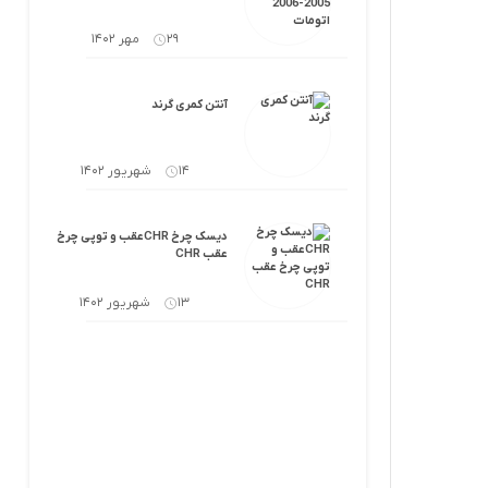
29 مهر 1402
آنتن کمری گرند
14 شهریور 1402
دیسک چرخ CHRعقب و توپی چرخ
عقب CHR
13 شهریور 1402