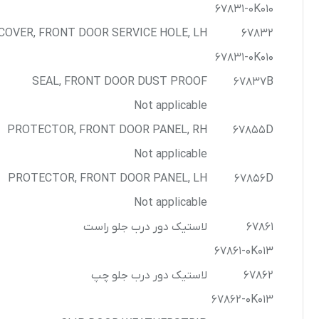
67831-0K010
COVER, FRONT DOOR SERVICE HOLE, LH
67832
67831-0K010
SEAL, FRONT DOOR DUST PROOF
67837B
Not applicable
PROTECTOR, FRONT DOOR PANEL, RH
67855D
Not applicable
PROTECTOR, FRONT DOOR PANEL, LH
67856D
Not applicable
67861
لاستیک دور درب جلو راست
67861-0K013
67862
لاستیک دور درب جلو چپ
67862-0K013