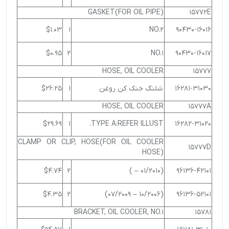
GASKET(FOR OIL PIPE)
15772E
$1.03
1
NO.2
90430-16016
$0.95
2
NO.1
90430-16017
HOSE, OIL COOLER
15777
16281-31030
شلنگ خنک کن روغن
1
$26.25
HOSE, OIL COOLER
15777A
$29.69
1
TYPE A:REFER ILLUST.
16282-31020
CLAMP OR CLIP, HOSE(FOR OIL COOLER
15777D
HOSE)
$4.74
2
(01/2010 – )
96136-42101
$4.35
2
(10/2006 – 07/2009)
96136-52101
BRACKET, OIL COOLER, NO.1
15781