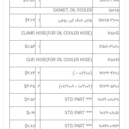
$94.57
1
15781-31010
GASKET, OIL COOLER
15785
15785-31010
واشر خنک کن روغن
1
$4.27
CLAMP, HOSE(FOR OIL COOLER HOSE)
16581G
$8.54
1
16581-31020
CLIP, HOSE(FOR OIL COOLER HOSE)
16581H
$4.74
2
(01/2010 – )
96136-42101
$4.35
2
(10/2006 – 07/2009)
96136-52101
$3.52
*** STD. PART
90126-08038
$0.99
*** STD. PART
90126-08051
$7.87
*** STD. PART
90949-01993