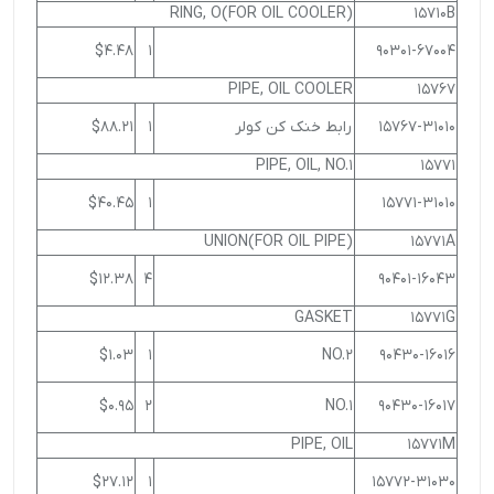
RING, O(FOR OIL COOLER)
15710B
$4.48
1
90301-67004
PIPE, OIL COOLER
15767
15767-31010
رابط خنک کن کولر
1
$88.21
PIPE, OIL, NO.1
15771
$40.45
1
15771-31010
UNION(FOR OIL PIPE)
15771A
$12.38
4
90401-16043
GASKET
15771G
$1.03
1
NO.2
90430-16016
$0.95
2
NO.1
90430-16017
PIPE, OIL
15771M
$27.12
1
15772-31030