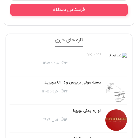
تازه های خبری
لنت تویوتا
3 مرداد 1405
دسته موتور پریوس و CHR هیبرید
24 خرداد 1405
لوازم یدکی تویوتا
14 آبان 1404