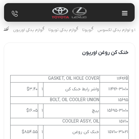
خنک ک
وتا و لوازم یدکی لکسوس
تویوتا
لوازم یدکی تویوتا
لوازم یدکی اوریون
خنک کن روغن اوریون
GASKET, OIL HOLE COVER
11496B
11496-31010
واشر رابط خنک کن
1
$3.40
BOLT, OIL COOLER UNION
15695
15695-31010
پیچ
1
$16.05
COOLER ASSY, OIL
15710
15710-31021
خنک کن روغن
1
$854.55