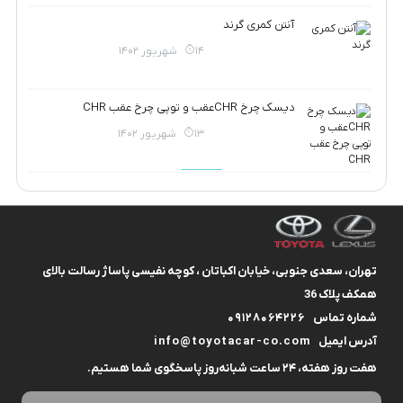
آنتن کمری گرند
14 شهریور 1402
دیسک چرخ CHRعقب و توپی چرخ عقب CHR
13 شهریور 1402
تهران، سعدی جنوبی، خیابان اکباتان ، کوچه نفیسی پاساژ رسالت بالای
همکف پلاک 36
شماره تماس
09128064226
آدرس ایمیل
info@toyotacar-co.com
هفت روز هفته، ۲۴ ساعت شبانه‌روز پاسخگوی شما هستیم.