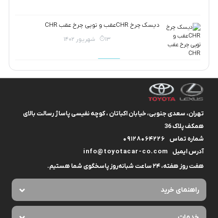
دیسک چرخ CHRعقب و توپی چرخ عقب CHR
13 شهریور 1402
تهران، سعدی جنوبی، خیابان اکباتان ، کوچه نفیسی پاساژ رسالت بالای
همکف پلاک 36
شماره تماس
09128064226
آدرس ایمیل
info@toyotacar-co.com
هفت روز هفته، ۲۴ ساعت شبانه‌روز پاسخگوی شما هستیم.
راهنمای خرید
خدمات