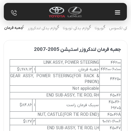
جعبه فرمان لندکروز
م یدکی لکسوس
تویوتا
لوازم یدکی تویوتا
لوازم یدکی لندکروزر
جعبه فرمان لندکروزر استیشن 2005-2007
LINK ASSY, POWER STEERING
44200
44200-60100
جعبه فرمان
1
$1,978.12
GEAR ASSY, POWER STEERING(FOR RACK &
44250
PINION)
Not applicable
END SUB-ASSY, TIE ROD, RH
45046
45046-
سیبک فرمان راست
1
$84.86
69205
NUT, CASTLE(FOR TIE ROD END)
45046A
$1.27
2
90171-16006
END SUB-ASSY, TIE ROD, LH
45047