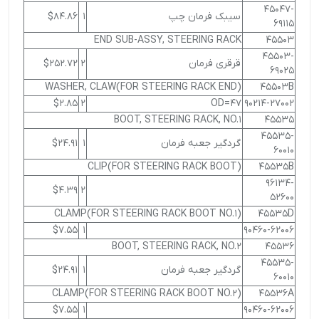
45047-
سیبک فرمان چپ
1
$84.86
69115
END SUB-ASSY, STEERING RACK
45503
45503-
قرقری فرمان
2
$252.72
69025
WASHER, CLAW(FOR STEERING RACK END)
45503B
$2.85
2
OD=47
90214-27002
BOOT, STEERING RACK, NO.1
45535
45535-
گردگیر جعبه فرمان
1
$24.91
60010
CLIP(FOR STEERING RACK BOOT)
45535B
96134-
$4.39
2
52600
CLAMP(FOR STEERING RACK BOOT NO.1)
45535D
$7.55
1
90460-62006
BOOT, STEERING RACK, NO.2
45536
45535-
گردگیر جعبه فرمان
1
$24.91
60010
CLAMP(FOR STEERING RACK BOOT NO.2)
45536A
$7.55
1
90460-62006