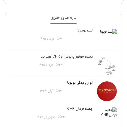
تازه های خبری
لنت تویوتا
3 مرداد 1405
دسته موتور پریوس و CHR هیبرید
24 خرداد 1405
لوازم یدکی تویوتا
14 آبان 1404
جعبه فرمان CHR
24 شهریور 1404