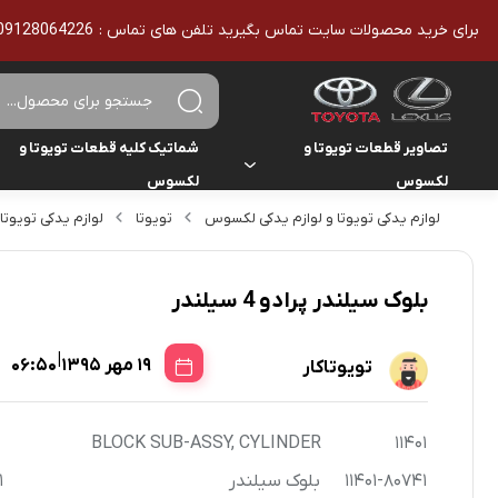
برای خرید محصولات سایت تماس بگیرید تلفن های تماس : 09128064226 - 02136610186 - تمامی محصولات اورجینال هستند
تصاویر قطعات تویوتا و
شماتیک کلیه قطعات تویوتا و
لکسوس
لکسوس
لوازم یدکی تویوتا و لوازم یدکی لکسوس
تویوتا
لوازم یدکی تویوتا
تویوتا
تویوتا
یاریس
لکسوس
لکسوس
هایلوکس
بلوک سیلندر پرادو 4 سیلندر
هایس
|
19 مهر 1395
06:50
تویوتاکار
لندکروزر
BLOCK SUB-ASSY, CYLINDER
11401
کمری
11401-80741
بلوک سیلندر
1