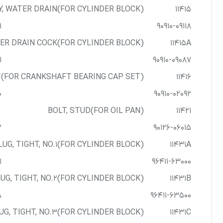
کرولا
Y, WATER DRAIN(FOR CYLINDER BLOCK)
11415
1
90910-09118
CHR
ER DRAIN COCK(FOR CYLINDER BLOCK)
11415A
1
90910-09087
(FOR CRANKSHAFT BEARING CAP SET)
11416
0
90910-02092
BOLT, STUD(FOR OIL PAN)
11421
2
90126-06015
LUG, TIGHT, NO.1(FOR CYLINDER BLOCK)
11431A
1
96411-63000
UG, TIGHT, NO.2(FOR CYLINDER BLOCK)
11431B
8
96411-63500
UG, TIGHT, NO.3(FOR CYLINDER BLOCK)
11431C