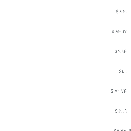
$19.21
$183.17
$4.94
$1.11
$172.74
$16.09