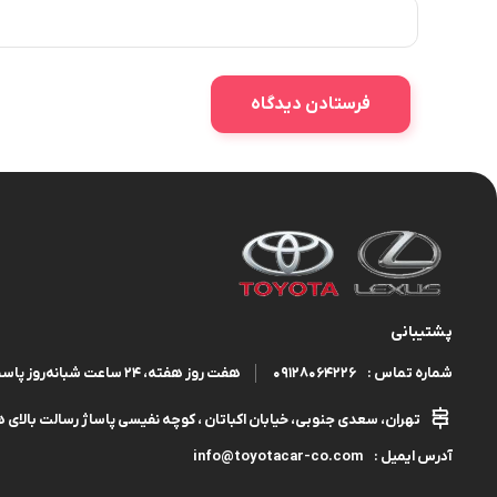
پشتیبانی
09128064226
هفت روز هفته، ۲۴ ساعت شبانه‌روز پاسخگوی شما هستیم.
شماره تماس :
تهران، سعدی جنوبی، خیابان اکباتان ، کوچه نفیسی پاساژ رسالت بالای هم
info@toyotacar-co.com
آدرس ایمیل :