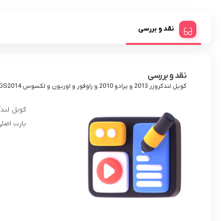
نقد و بررسی
نقد و بررسی
کویل لندکروزر 2013 و پرادو 2010 و راوفور و اوریون و لکسوس NX300,IS,ES,RX2008,LX2012,GS2014,
پارت اصلی