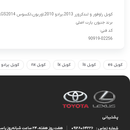
کویل راوفور و لندکروزر 2013،پرادو 2010,اوریون،لکسوس IS,ES,RX2008,LS,LX2012,GS2014
برند جنیون پارت اصلی
کد فنی:
90919-02256
کویل es
کویل ls
کویل lx
کویل nx
کویل پرادو
پشتیبانی
09128064226
هفت روز هفته، ۲۴ ساعت شبانه‌روز پاسخگوی شما هستیم.
شماره تماس :