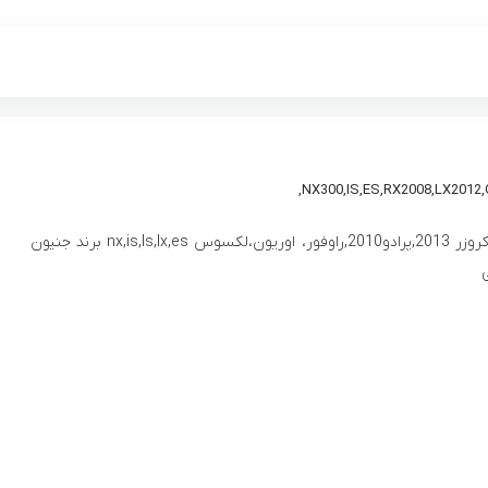
کویل لندکروزر 2013,پرادو2010,راوفور، اوریون،لکسوس nx,is,ls,lx,es برند جنیون