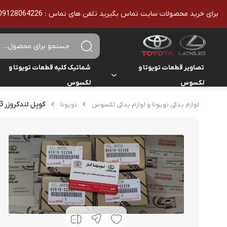
برای خرید محصولات سایت تماس بگیرید تلفن های تماس : 09128064226 - 02136610186 - تمامی محصولات اورجینال هستند
تصاویر قطعات تویوتا و
شماتیک کلیه قطعات تویوتا و
لکسوس
لکسوس
تویوتا
تویوتا
کویل لندکروزر 2013 و پرادو 2010 و راوفور و اوریون و لکسوس NX300,IS,ES,RX2008,LX2012,GS2014,
لوازم یدکی تویوتا و لوازم یدکی لکسوس
تویوتا
یاریس
لکسوس
لکسوس
هایلوکس
هایس
لندکروزر
کمری