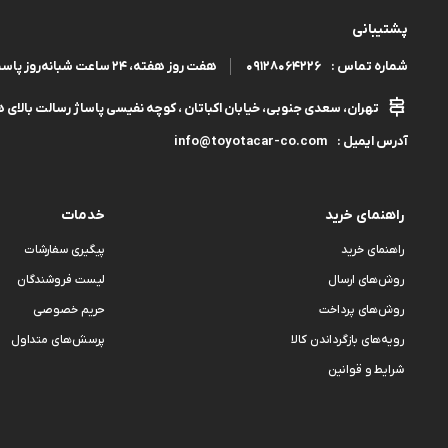
پشتیبانی
09128064226
هفت روز هفته، ۲۴ ساعت شبانه‌روز پاسخگوی شما هستیم.
شماره تماس :
تهران، سعدی جنوبی، خیابان اکباتان ، کوچه نفیسی پاساژ رسالت بالای هم
info@toyotacar-co.com
آدرس ایمیل :
راهنمای خرید
خدمات
راهنمای خرید
پیگیری سفارشات
روش‌های ارسال
لیست فروشندگان
روش‌های پرداخت
حریم خصوصی
رویه‌های بازگرداندن کالا
پرسش‌های متداول
شرایط و قوانین