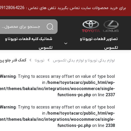
برای خرید محصولات سایت تماس بگیرید تلفن های تماس : 09128064226 - 02136610186 - تمامی محصولات اورجینال هستند
تصاویر قطعات تویوتا و
شماتیک کلیه قطعات تویوتا و
لکسوس
لکسوس
تویوتا
تویوتا
کمک فنر جلو پریوس 
لوازم یدکی تویوتا و لوازم یدکی لکسوس
تویوتا
یاریس
لکسوس
لکسوس
هایلوکس
Warning
: Trying to access array offset on value of type bool
in
/home/toyotacarc/public_html/wp-
ent/themes/bakala/inc/integrations/woocommerce/single-
هایس
functions-pc.php
on line
2337
لندکروزر
Warning
: Trying to access array offset on value of type bool
in
/home/toyotacarc/public_html/wp-
کمری
ent/themes/bakala/inc/integrations/woocommerce/single-
functions-pc.php
on line
2338