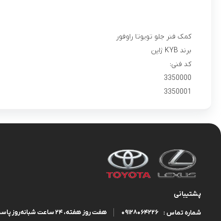
کمک فنر جلو تویوتا راوفور
برند KYB ژاپن
کد فنی:
3350000
3350001
پشتیبانی
09128064226
هفت روز هفته، ۲۴ ساعت شبانه‌روز پاسخگوی شما هستیم.
شماره تماس :