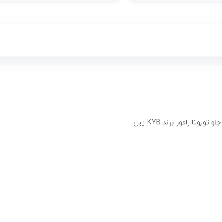
تویوتا رافور برند KYB ژاپن